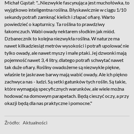
Michał Gąstał: "...Niezwykle fascynująca jest muchołówka, to
wyjątkowo inteligentna roślina. Błyskawicznie w ciągu 1/10
sekundy potrafi zamknąć kielich i złapać ofiarę. Warto
powiedzieć o kapturnicy. Ta roślina to prawdziwy
łakomczuch. Wabi owady nektarem słodkim jak miód.
Dzbanecznik to kolejna niezwykła roślina. W naturze ma
nawet kilkadziesiąt metrów wysokości i potrafi upolować nie
tylko owady, ale nawet myszy i małe ptaki. Jej dzwonki mają
pojemność nawet 3, 4 litry, dlatego potrafi schwytać nawet
tak duże ofiary. Rośliny owadożerne są niezwykle piękne,
właśnie te jaskrawe barwy mają wabić owady. Ale ich piękno
zachwyca nas - ludzi. Są setki gatunków tych roślin. Są takie,
które wymagają specyficznych warunków, ale wiele można
hodować na domowym parapetach. Będą cieszyć oczy, a przy
okazji będą dla nas praktyczne i pomocne."
Źródło:
Aktualności