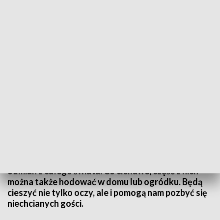
Festiwal roślin owadożernych w łancuckiej storczykarni
Mają różne kształty, kolory i zapachy, ale łączy je
jedno - polują na owady, a strategie ich chwytania
są często zadziwiające. W łańcuckiej storczykarni
rozpoczął się Festiwal Roślin Owadożernych.
Będzie można zobaczyć około sto gatunków i
odmian z całego świata. Co ciekawe, część z nich
można także hodować w domu lub ogródku. Będą
cieszyć nie tylko oczy, ale i pomogą nam pozbyć się
niechcianych gości.