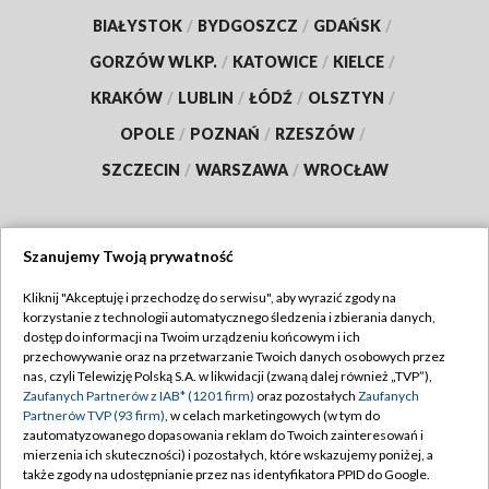
BIAŁYSTOK
/
BYDGOSZCZ
/
GDAŃSK
/
GORZÓW WLKP.
/
KATOWICE
/
KIELCE
/
KRAKÓW
/
LUBLIN
/
ŁÓDŹ
/
OLSZTYN
/
OPOLE
/
POZNAŃ
/
RZESZÓW
/
SZCZECIN
/
WARSZAWA
/
WROCŁAW
Szanujemy Twoją prywatność
Dołącz do nas:
Kliknij "Akceptuję i przechodzę do serwisu", aby wyrazić zgody na
korzystanie z technologii automatycznego śledzenia i zbierania danych,
TVP
dostęp do informacji na Twoim urządzeniu końcowym i ich
Abonament TVP
przechowywanie oraz na przetwarzanie Twoich danych osobowych przez
Regulamin TVP
nas, czyli Telewizję Polską S.A. w likwidacji (zwaną dalej również „TVP”),
Emisja w TVP
Polityka prywatności
Zaufanych Partnerów z IAB* (1201 firm)
oraz pozostałych
Zaufanych
Partnerów TVP (93 firm)
, w celach marketingowych (w tym do
Centrum informacji TVP
Moje zgody
zautomatyzowanego dopasowania reklam do Twoich zainteresowań i
mierzenia ich skuteczności) i pozostałych, które wskazujemy poniżej, a
Naziemna Telewizja Cyfrowa
Pomoc
także zgody na udostępnianie przez nas identyfikatora PPID do Google.