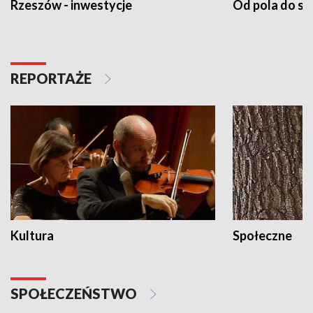
Rzeszów - inwestycje
Od pola do st
REPORTAŻE
Kultura
Społeczne
SPOŁECZEŃSTWO