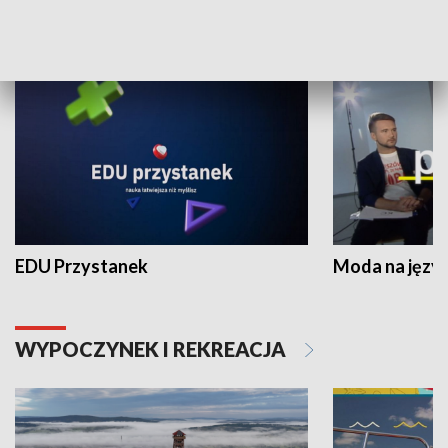
NAUKA I EDUKACJA
EDU Przystanek
Moda na język
WYPOCZYNEK I REKREACJA