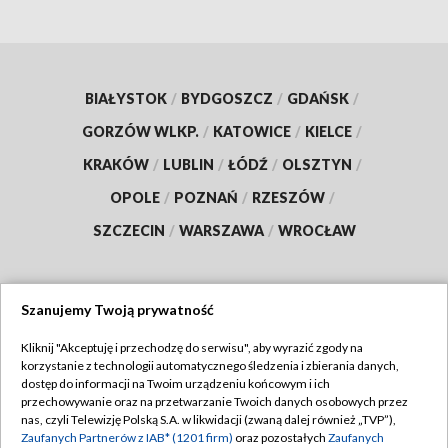
BIAŁYSTOK
/
BYDGOSZCZ
/
GDAŃSK
/
GORZÓW WLKP.
/
KATOWICE
/
KIELCE
/
KRAKÓW
/
LUBLIN
/
ŁÓDŹ
/
OLSZTYN
/
OPOLE
/
POZNAŃ
/
RZESZÓW
/
SZCZECIN
/
WARSZAWA
/
WROCŁAW
Szanujemy Twoją prywatność
Dołącz do nas:
Kliknij "Akceptuję i przechodzę do serwisu", aby wyrazić zgody na
korzystanie z technologii automatycznego śledzenia i zbierania danych,
TVP
dostęp do informacji na Twoim urządzeniu końcowym i ich
Abonament TVP
przechowywanie oraz na przetwarzanie Twoich danych osobowych przez
Regulamin TVP
nas, czyli Telewizję Polską S.A. w likwidacji (zwaną dalej również „TVP”),
Emisja w TVP
Polityka prywatności
Zaufanych Partnerów z IAB* (1201 firm)
oraz pozostałych
Zaufanych