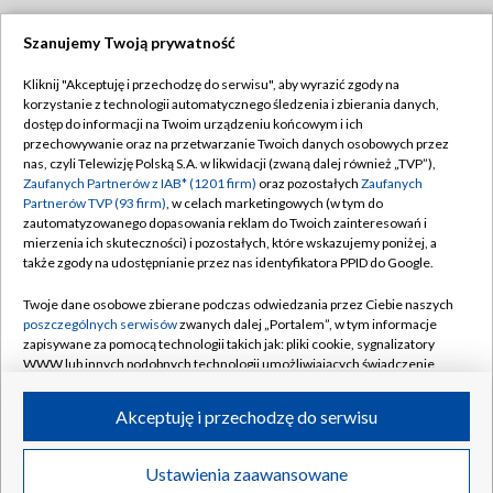
Szanujemy Twoją prywatność
Dołącz do nas:
Kliknij "Akceptuję i przechodzę do serwisu", aby wyrazić zgody na
korzystanie z technologii automatycznego śledzenia i zbierania danych,
TVP
dostęp do informacji na Twoim urządzeniu końcowym i ich
Abonament TVP
przechowywanie oraz na przetwarzanie Twoich danych osobowych przez
Regulamin TVP
nas, czyli Telewizję Polską S.A. w likwidacji (zwaną dalej również „TVP”),
Emisja w TVP
Polityka prywatności
Zaufanych Partnerów z IAB* (1201 firm)
oraz pozostałych
Zaufanych
Partnerów TVP (93 firm)
, w celach marketingowych (w tym do
Centrum informacji TVP
Moje zgody
zautomatyzowanego dopasowania reklam do Twoich zainteresowań i
mierzenia ich skuteczności) i pozostałych, które wskazujemy poniżej, a
Naziemna Telewizja Cyfrowa
Pomoc
także zgody na udostępnianie przez nas identyfikatora PPID do Google.
Sklep TVP
Biuro reklamy
Twoje dane osobowe zbierane podczas odwiedzania przez Ciebie naszych
Rada Programowa
Kontakt
poszczególnych serwisów
zwanych dalej „Portalem”, w tym informacje
zapisywane za pomocą technologii takich jak: pliki cookie, sygnalizatory
System NOS
WWW lub innych podobnych technologii umożliwiających świadczenie
dopasowanych i bezpiecznych usług, personalizację treści oraz reklam,
Informacje o nadawcy
Kanały
udostępnianie funkcji mediów społecznościowych oraz analizowanie
Akceptuję i przechodzę do serwisu
ruchu w Internecie.
Program dla prasy
©2026 Telewizja Polska S.A. w likwidacji
Biuro Reklamy
Twoje dane osobowe zbierane podczas odwiedzania przez Ciebie
Ustawienia zaawansowane
poszczególnych serwisów
na Portalu, takie jak adresy IP, identyfikatory