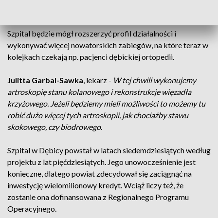
się zakończy i będziemy mogli się przenieść.
Szpital będzie mógł rozszerzyć profil działalności i
wykonywać więcej nowatorskich zabiegów, na które teraz w
kolejkach czekają np. pacjenci dębickiej ortopedii.
Julitta Garbal-Sawka
, lekarz -
W tej chwili wykonujemy
artroskopię stanu kolanowego i rekonstrukcje więzadła
krzyżowego. Jeżeli będziemy mieli możliwości to możemy tu
robić dużo więcej tych artroskopii, jak chociażby stawu
skokowego, czy biodrowego.
Szpital w Dębicy powstał w latach siedemdziesiątych według
projektu z lat pięćdziesiątych. Jego unowocześnienie jest
konieczne, dlatego powiat zdecydował się zaciągnąć na
inwestycję wielomilionowy kredyt. Wciąż liczy też, że
zostanie ona dofinansowana z Regionalnego Programu
Operacyjnego.