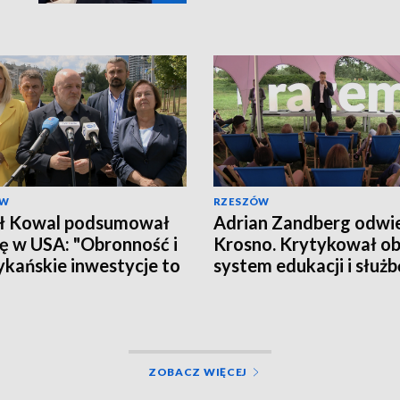
ÓW
RZESZÓW
ł Kowal podsumował
Adrian Zandberg odwie
ę w USA: "Obronność i
Krosno. Krytykował o
kańskie inwestycje to
system edukacji i służb
ytet"
zdrowia
ZOBACZ WIĘCEJ