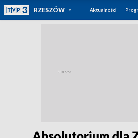
POWRÓT DO
RZESZÓW
Aktualności
Prog
TVP REGIONY
Absolutorium dla