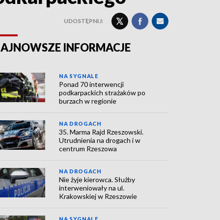
UDOSTĘPNIJ:
AJNOWSZE INFORMACJE
NA SYGNALE
Ponad 70 interwencji
podkarpackich strażaków po
burzach w regionie
NA DROGACH
35. Marma Rajd Rzeszowski.
Utrudnienia na drogach i w
centrum Rzeszowa
NA DROGACH
Nie żyje kierowca. Służby
interweniowały na ul.
Krakowskiej w Rzeszowie
NA SYGNALE