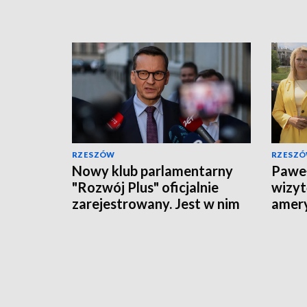
RZESZÓW
RZESZ
Nowy klub parlamentarny
Pawe
"Rozwój Plus" oficjalnie
wizyt
zarejestrowany. Jest w nim
amery
dwóch posłów z
prior
Podkarpacia