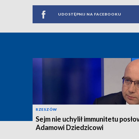
UDOSTĘPNIJ NA FACEBOOKU
RZESZÓW
Sejm nie uchylił immunitetu posło
Adamowi Dziedzicowi