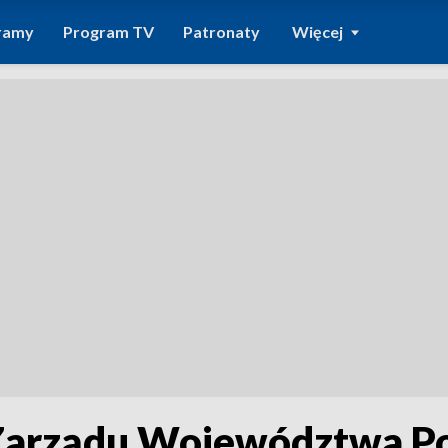
ramy
Program TV
Patronaty
Więcej
 Zarządu Województwa P