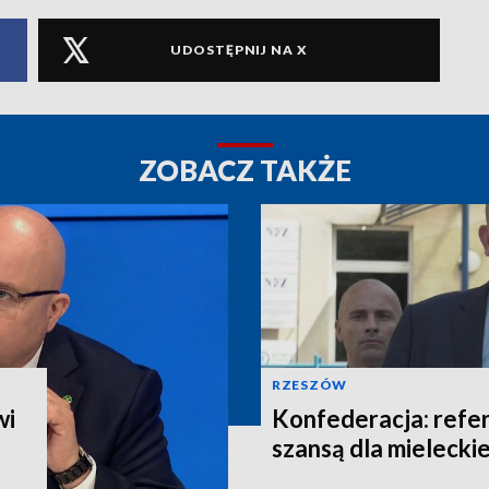
UDOSTĘPNIJ NA X
ZOBACZ TAKŻE
RZESZÓW
wi
Konfederacja: refe
szansą dla mieleckie