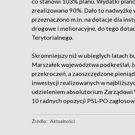
co stanowi 103% planu. Wydatki plano
zrealizowano 90%. Dało to nadwyżkę w
przeznaczono m.in. na dotacje dla inst
drogowe i melioracyjne, do tego dota
Terytorialnego.
Skromniejszy niż w ubiegłych latach b
Marszałek województwa podkreślał, ż
przekroczeń, a zaoszczędzone pieniądz
inwestycji realizowanych w najbliższy
udzieleniem absolutorium Zarządowi
10 radnych opozycji PSL-PO zagłosow
Źródło:
Aktualności