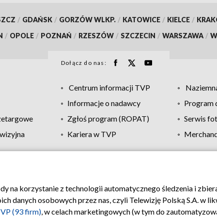
SZCZ
/
GDAŃSK
/
GORZÓW WLKP.
/
KATOWICE
/
KIELCE
/
KRA
N
/
OPOLE
/
POZNAŃ
/
RZESZÓW
/
SZCZECIN
/
WARSZAWA
/
W
Dołącz do nas:
Centrum informacji TVP
Naziemna
Informacje o nadawcy
Program d
zetargowe
Zgłoś program (ROPAT)
Serwis fo
wizyjna
Kariera w TVP
Merchandi
Polityka prywatności
Moje zgody
Pomoc
Biuro re
ody na korzystanie z technologii automatycznego śledzenia i zbie
 danych osobowych przez nas, czyli Telewizję Polską S.A. w likw
VP (93 firm)
, w celach marketingowych (w tym do zautomatyzow