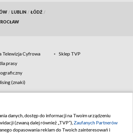
KÓW
/
LUBLIN
/
ŁÓDŹ
/
ROCŁAW
 Telewizja Cyfrowa
Sklep TVP
la prasy
tograficzny
sing (znaki)
klamy
Kontakt
rania danych, dostęp do informacji na Twoim urządzeniu
idacji (zwaną dalej również „TVP”),
Zaufanych Partnerów
anego dopasowania reklam do Twoich zainteresowań i