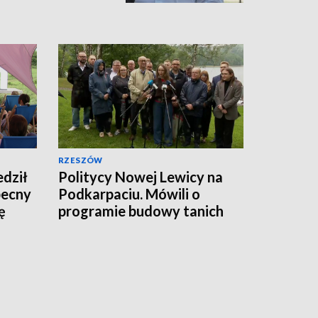
RZESZÓW
dził
Politycy Nowej Lewicy na
becny
Podkarpaciu. Mówili o
ę
programie budowy tanich
mieszkań