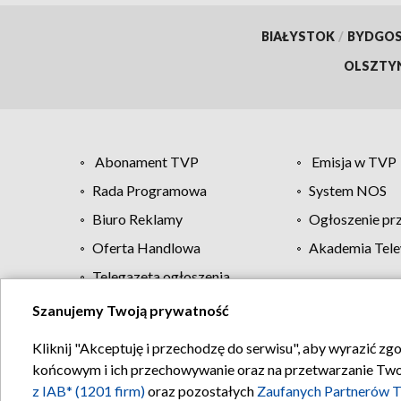
BIAŁYSTOK
/
BYDGO
OLSZTY
Abonament TVP
Emisja w TVP
Rada Programowa
System NOS
Biuro Reklamy
Ogłoszenie pr
Oferta Handlowa
Akademia Tele
Telegazeta ogłoszenia
Szanujemy Twoją prywatność
Regulamin TVP
Kliknij "Akceptuję i przechodzę do serwisu", aby wyrazić zg
końcowym i ich przechowywanie oraz na przetwarzanie Twoich
z IAB* (1201 firm)
oraz pozostałych
Zaufanych Partnerów T