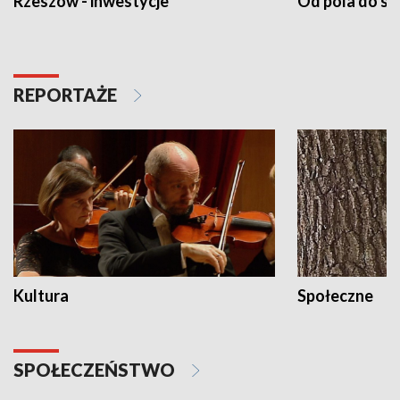
Rzeszów - inwestycje
Od pola do st
REPORTAŻE
Kultura
Społeczne
SPOŁECZEŃSTWO