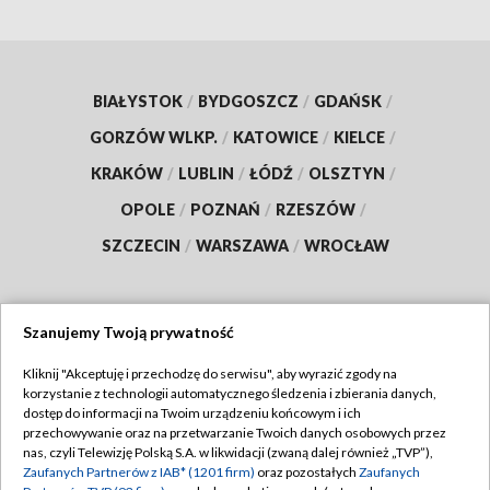
BIAŁYSTOK
/
BYDGOSZCZ
/
GDAŃSK
/
GORZÓW WLKP.
/
KATOWICE
/
KIELCE
/
KRAKÓW
/
LUBLIN
/
ŁÓDŹ
/
OLSZTYN
/
OPOLE
/
POZNAŃ
/
RZESZÓW
/
SZCZECIN
/
WARSZAWA
/
WROCŁAW
Szanujemy Twoją prywatność
Dołącz do nas:
Kliknij "Akceptuję i przechodzę do serwisu", aby wyrazić zgody na
korzystanie z technologii automatycznego śledzenia i zbierania danych,
TVP
dostęp do informacji na Twoim urządzeniu końcowym i ich
Abonament TVP
przechowywanie oraz na przetwarzanie Twoich danych osobowych przez
Regulamin TVP
nas, czyli Telewizję Polską S.A. w likwidacji (zwaną dalej również „TVP”),
Emisja w TVP
Polityka prywatności
Zaufanych Partnerów z IAB* (1201 firm)
oraz pozostałych
Zaufanych