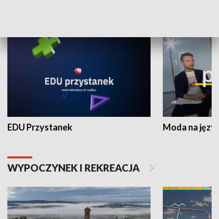
NAUKA I EDUKACJA
EDU Przystanek
Moda na język
WYPOCZYNEK I REKREACJA