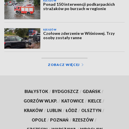
RZESZÓW
Ponad 150 interwencji podkarpackich
strażaków po burzach w regionie
RZESZÓW
Czołowe zderzenie w Wiśniowej. Trzy
osoby zostały ranne
ZOBACZ WIĘCEJ
BIAŁYSTOK
/
BYDGOSZCZ
/
GDAŃSK
/
GORZÓW WLKP.
/
KATOWICE
/
KIELCE
/
KRAKÓW
/
LUBLIN
/
ŁÓDŹ
/
OLSZTYN
/
OPOLE
/
POZNAŃ
/
RZESZÓW
/