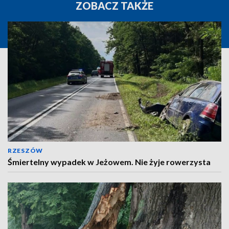
ZOBACZ TAKŻE
RZESZÓW
Śmiertelny wypadek w Jeżowem. Nie żyje rowerzysta