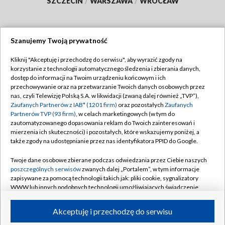
SZCZECIN
/
WARSZAWA
/
WROCŁAW
Szanujemy Twoją prywatność
Dołącz do nas:
Kliknij "Akceptuję i przechodzę do serwisu", aby wyrazić zgody na
korzystanie z technologii automatycznego śledzenia i zbierania danych,
TVP
dostęp do informacji na Twoim urządzeniu końcowym i ich
Abonament TVP
przechowywanie oraz na przetwarzanie Twoich danych osobowych przez
Regulamin TVP
nas, czyli Telewizję Polską S.A. w likwidacji (zwaną dalej również „TVP”),
Emisja w TVP
Polityka prywatności
Zaufanych Partnerów z IAB* (1201 firm)
oraz pozostałych
Zaufanych
Partnerów TVP (93 firm)
, w celach marketingowych (w tym do
Centrum informacji TVP
Moje zgody
zautomatyzowanego dopasowania reklam do Twoich zainteresowań i
mierzenia ich skuteczności) i pozostałych, które wskazujemy poniżej, a
Naziemna Telewizja Cyfrowa
Pomoc
także zgody na udostępnianie przez nas identyfikatora PPID do Google.
Sklep TVP
Biuro reklamy
Twoje dane osobowe zbierane podczas odwiedzania przez Ciebie naszych
Rada Programowa
Kontakt
poszczególnych serwisów
zwanych dalej „Portalem”, w tym informacje
zapisywane za pomocą technologii takich jak: pliki cookie, sygnalizatory
System NOS
WWW lub innych podobnych technologii umożliwiających świadczenie
dopasowanych i bezpiecznych usług, personalizację treści oraz reklam,
Informacje o nadawcy
Kanały
udostępnianie funkcji mediów społecznościowych oraz analizowanie
Akceptuję i przechodzę do serwisu
ruchu w Internecie.
Program dla prasy