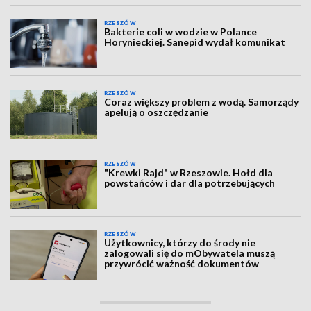
RZESZÓW
Bakterie coli w wodzie w Polance
Horynieckiej. Sanepid wydał komunikat
RZESZÓW
Coraz większy problem z wodą. Samorządy
apelują o oszczędzanie
RZESZÓW
"Krewki Rajd" w Rzeszowie. Hołd dla
powstańców i dar dla potrzebujących
RZESZÓW
Użytkownicy, którzy do środy nie
zalogowali się do mObywatela muszą
przywrócić ważność dokumentów