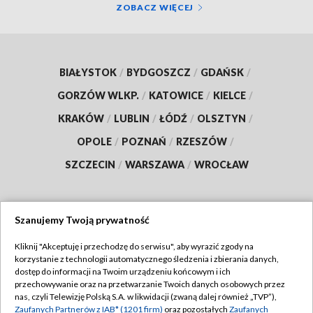
ZOBACZ WIĘCEJ
BIAŁYSTOK
/
BYDGOSZCZ
/
GDAŃSK
/
GORZÓW WLKP.
/
KATOWICE
/
KIELCE
/
KRAKÓW
/
LUBLIN
/
ŁÓDŹ
/
OLSZTYN
/
OPOLE
/
POZNAŃ
/
RZESZÓW
/
SZCZECIN
/
WARSZAWA
/
WROCŁAW
Szanujemy Twoją prywatność
Dołącz do nas:
Kliknij "Akceptuję i przechodzę do serwisu", aby wyrazić zgody na
korzystanie z technologii automatycznego śledzenia i zbierania danych,
TVP
dostęp do informacji na Twoim urządzeniu końcowym i ich
Abonament TVP
przechowywanie oraz na przetwarzanie Twoich danych osobowych przez
Regulamin TVP
nas, czyli Telewizję Polską S.A. w likwidacji (zwaną dalej również „TVP”),
Emisja w TVP
Polityka prywatności
Zaufanych Partnerów z IAB* (1201 firm)
oraz pozostałych
Zaufanych