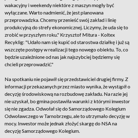
wakacyjny i weekendy niektóre z maszyn mogły być
wyłączane. Warto nadmienić, że jest planowana
przeprowadzka. Chcemy przenieść swój zakład i linię
produkcyjną do strefy ekonomicznej. Liczymy, że uda się to
zrobić w przyszłym roku." Krzysztof Mitura - Koltex
Recyklig: "Udało nam się kupić od starostwa działkę i już są
wszczęte postępy w realizacji tego nowego obiektu. To, co
będzie uzależnione od nas jak najszybciej będziemy się
chcieli przeprowadzić."
Na spotkaniu nie pojawił się przedstawiciel drugiej firmy. Z
informacji przekazanych przez miasto wynika, że wystąpił o
decyzję środowiskową na rozbudowę zakładu. Na razie jej
nie uzyskał, bo gmina postawiła warunki z którymi inwestor
się nie zgadza. Odwołał się do Samorządowego Kolegium
Odwoławczego w Tarnobrzegu, ale to utrzymało decyzję w
mocy. Inwestor może jednak złożyć skargę do NSA na
decyzję Samorządowego Kolegium.