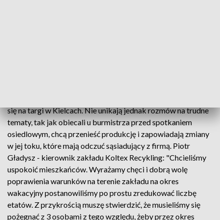
bo chcemy żebyście mieli możliwość powiedzenia co jest
złego, ale przedsiębiorca nie przychodzi. Dziś też miał
zaproszenie, nie przyszedł." Na spotkaniu pojawili się
natomiast przedstawiciele firmy Koltex Recykling. Obiecali
mieszkańcom, że zakład przeniesie produkcję do działającej
w Kolbuszowej strefy przemysłowej.
Przedstawiciele firmy Koltex Recykling nie zgodzili się na
nagranie wypowiedzi w czasie spotkania i po nim bo spieszyli
się na targi w Kielcach. Nie unikają jednak rozmów na trudne
tematy, tak jak obiecali u burmistrza przed spotkaniem
osiedlowym, chcą przenieść produkcję i zapowiadają zmiany
w jej toku, które mają odczuć sąsiadujący z firmą. Piotr
Gładysz - kierownik zakładu Koltex Recykling: "Chcieliśmy
uspokoić mieszkańców. Wyrażamy chęci i dobrą wolę
poprawienia warunków na terenie zakładu na okres
wakacyjny postanowiliśmy po prostu zredukować liczbę
etatów. Z przykrością muszę stwierdzić, że musieliśmy się
pożegnać z 3 osobami z tego względu, żeby przez okres