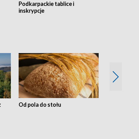
Podkarpackie tablice i
Szlakiem arc
inskrypcje
drewnianej
z
Od pola do stołu
50 lat ochro
przyrodnicz
Zachodnich