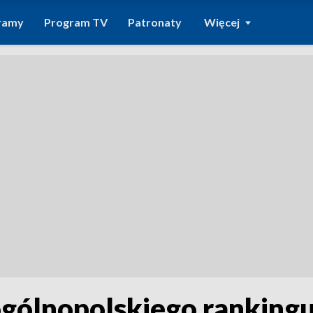
ramy
Program TV
Patronaty
Więcej
ogólnopolskiego ranking