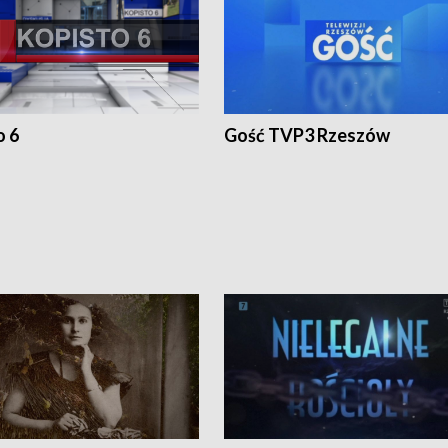
o 6
Gość TVP3 Rzeszów