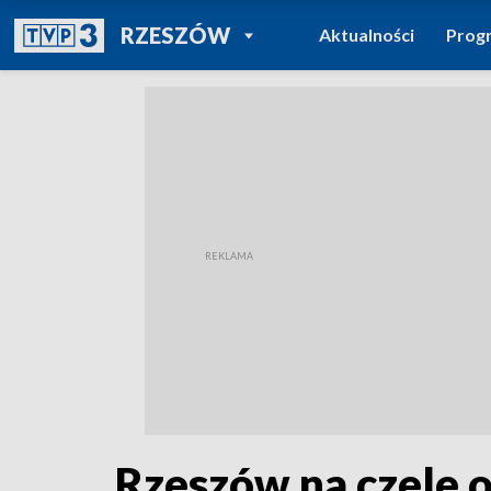
POWRÓT DO
RZESZÓW
Aktualności
Prog
TVP REGIONY
Rzeszów na czele 