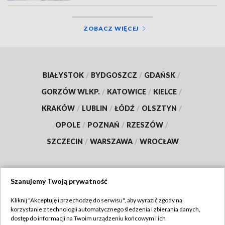
ZOBACZ WIĘCEJ
BIAŁYSTOK
/
BYDGOSZCZ
/
GDAŃSK
/
GORZÓW WLKP.
/
KATOWICE
/
KIELCE
/
KRAKÓW
/
LUBLIN
/
ŁÓDŹ
/
OLSZTYN
/
OPOLE
/
POZNAŃ
/
RZESZÓW
/
SZCZECIN
/
WARSZAWA
/
WROCŁAW
Szanujemy Twoją prywatność
Dołącz do nas:
Kliknij "Akceptuję i przechodzę do serwisu", aby wyrazić zgody na
korzystanie z technologii automatycznego śledzenia i zbierania danych,
TVP
dostęp do informacji na Twoim urządzeniu końcowym i ich