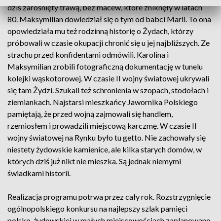
dziś zarośnięty trawą, bez macew, które zniknęły w latach
80. Maksymilian dowiedział się o tym od babci Marii. To ona
opowiedziała mu też rodzinną historię o Żydach, którzy
próbowali w czasie okupacji chronić się u jej najbliższych. Ze
strachu przed konfidentami odmówili. Karolina i
Maksymilian zrobili fotograficzną dokumentację w tunelu
kolejki wąskotorowej. W czasie II wojny światowej ukrywali
się tam Żydzi. Szukali też schronienia w szopach, stodołach i
ziemiankach. Najstarsi mieszkańcy Jawornika Polskiego
pamiętają, że przed wojną zajmowali się handlem,
rzemiosłem i prowadzili miejscową karczmę. W czasie II
wojny światowej na Rynku było tu getto. Nie zachowały się
niestety żydowskie kamienice, ale kilka starych domów, w
których dziś już nikt nie mieszka. Są jednak niemymi
świadkami historii.
Realizacja programu potrwa przez cały rok. Rozstrzygnięcie
ogólnopolskiego konkursu na najlepszy szlak pamięci
polsko-żydowskiej w małych miejscowościach zaplanowano