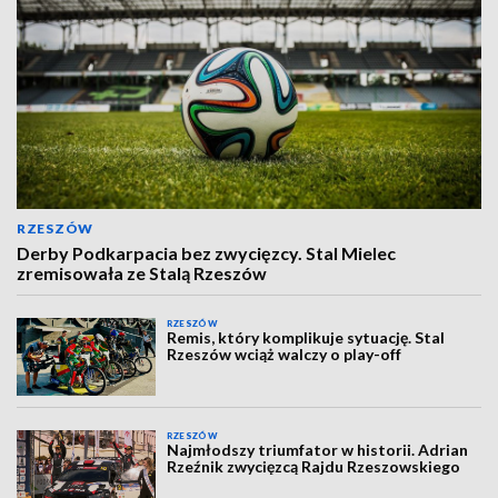
RZESZÓW
Derby Podkarpacia bez zwycięzcy. Stal Mielec
zremisowała ze Stalą Rzeszów
RZESZÓW
Remis, który komplikuje sytuację. Stal
Rzeszów wciąż walczy o play-off
RZESZÓW
Najmłodszy triumfator w historii. Adrian
Rzeźnik zwycięzcą Rajdu Rzeszowskiego