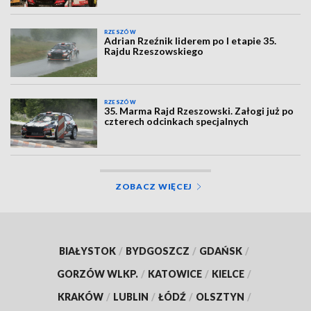
RZESZÓW
Adrian Rzeźnik liderem po I etapie 35.
Rajdu Rzeszowskiego
RZESZÓW
35. Marma Rajd Rzeszowski. Załogi już po
czterech odcinkach specjalnych
ZOBACZ WIĘCEJ
BIAŁYSTOK
/
BYDGOSZCZ
/
GDAŃSK
/
GORZÓW WLKP.
/
KATOWICE
/
KIELCE
/
KRAKÓW
/
LUBLIN
/
ŁÓDŹ
/
OLSZTYN
/