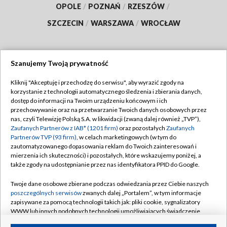
OPOLE
/
POZNAŃ
/
RZESZÓW
/
SZCZECIN
/
WARSZAWA
/
WROCŁAW
Szanujemy Twoją prywatność
Dołącz do nas:
Kliknij "Akceptuję i przechodzę do serwisu", aby wyrazić zgody na
korzystanie z technologii automatycznego śledzenia i zbierania danych,
TVP
dostęp do informacji na Twoim urządzeniu końcowym i ich
Abonament TVP
przechowywanie oraz na przetwarzanie Twoich danych osobowych przez
Regulamin TVP
nas, czyli Telewizję Polską S.A. w likwidacji (zwaną dalej również „TVP”),
Emisja w TVP
Polityka prywatności
Zaufanych Partnerów z IAB* (1201 firm)
oraz pozostałych
Zaufanych
Partnerów TVP (93 firm)
, w celach marketingowych (w tym do
Centrum informacji TVP
Moje zgody
zautomatyzowanego dopasowania reklam do Twoich zainteresowań i
mierzenia ich skuteczności) i pozostałych, które wskazujemy poniżej, a
Naziemna Telewizja Cyfrowa
Pomoc
także zgody na udostępnianie przez nas identyfikatora PPID do Google.
Sklep TVP
Biuro reklamy
Twoje dane osobowe zbierane podczas odwiedzania przez Ciebie naszych
Rada Programowa
Kontakt
poszczególnych serwisów
zwanych dalej „Portalem”, w tym informacje
zapisywane za pomocą technologii takich jak: pliki cookie, sygnalizatory
System NOS
WWW lub innych podobnych technologii umożliwiających świadczenie
dopasowanych i bezpiecznych usług, personalizację treści oraz reklam,
Informacje o nadawcy
Kanały