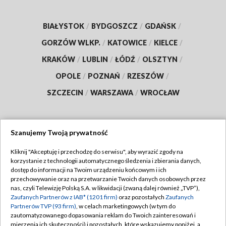
BIAŁYSTOK
/
BYDGOSZCZ
/
GDAŃSK
/
GORZÓW WLKP.
/
KATOWICE
/
KIELCE
/
KRAKÓW
/
LUBLIN
/
ŁÓDŹ
/
OLSZTYN
/
OPOLE
/
POZNAŃ
/
RZESZÓW
/
SZCZECIN
/
WARSZAWA
/
WROCŁAW
Szanujemy Twoją prywatność
Dołącz do nas:
Kliknij "Akceptuję i przechodzę do serwisu", aby wyrazić zgody na
korzystanie z technologii automatycznego śledzenia i zbierania danych,
TVP
dostęp do informacji na Twoim urządzeniu końcowym i ich
Abonament TVP
przechowywanie oraz na przetwarzanie Twoich danych osobowych przez
Regulamin TVP
nas, czyli Telewizję Polską S.A. w likwidacji (zwaną dalej również „TVP”),
Emisja w TVP
Polityka prywatności
Zaufanych Partnerów z IAB* (1201 firm)
oraz pozostałych
Zaufanych
Partnerów TVP (93 firm)
, w celach marketingowych (w tym do
Centrum informacji TVP
Moje zgody
zautomatyzowanego dopasowania reklam do Twoich zainteresowań i
mierzenia ich skuteczności) i pozostałych, które wskazujemy poniżej, a