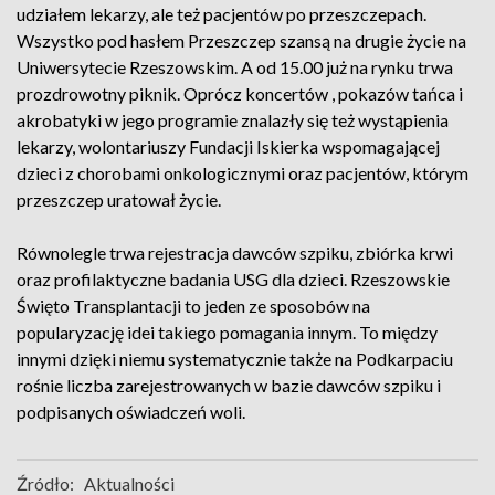
udziałem lekarzy, ale też pacjentów po przeszczepach.
Wszystko pod hasłem Przeszczep szansą na drugie życie na
Uniwersytecie Rzeszowskim. A od 15.00 już na rynku trwa
prozdrowotny piknik. Oprócz koncertów , pokazów tańca i
akrobatyki w jego programie znalazły się też wystąpienia
lekarzy, wolontariuszy Fundacji Iskierka wspomagającej
dzieci z chorobami onkologicznymi oraz pacjentów, którym
przeszczep uratował życie.
Równolegle trwa rejestracja dawców szpiku, zbiórka krwi
oraz profilaktyczne badania USG dla dzieci. Rzeszowskie
Święto Transplantacji to jeden ze sposobów na
popularyzację idei takiego pomagania innym. To między
innymi dzięki niemu systematycznie także na Podkarpaciu
rośnie liczba zarejestrowanych w bazie dawców szpiku i
podpisanych oświadczeń woli.
Źródło:
Aktualności