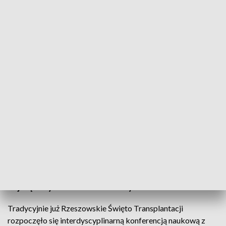
Graj z nami o życie! Impreza, która popularyzuje ideę przeszczepów
Na rzeszowskim rynku Święto Transplantacji. To
organizowana cyklicznie impreza, która
popularyzuje ideę przeszczepów. W tym roku pod
hasłem Graj z nami o życie. To wspólny pomysł
lekarzy i pacjentów, w którego realizację
zaangażowali się także studenci dwóch
największych uczelni Uniwersytetu i Politechniki.
Tradycyjnie już Rzeszowskie Święto Transplantacji
rozpoczęło się interdyscyplinarną konferencją naukową z