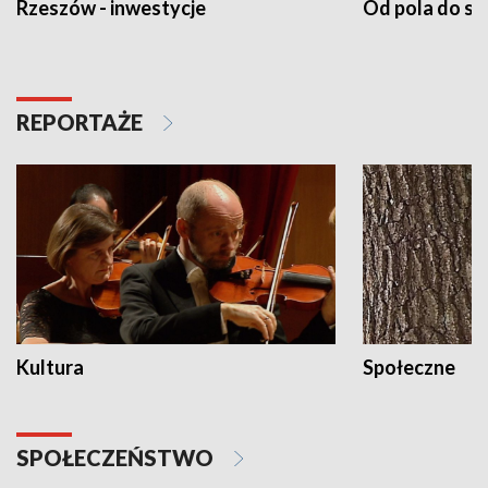
Rzeszów - inwestycje
Od pola do st
REPORTAŻE
Kultura
Społeczne
SPOŁECZEŃSTWO