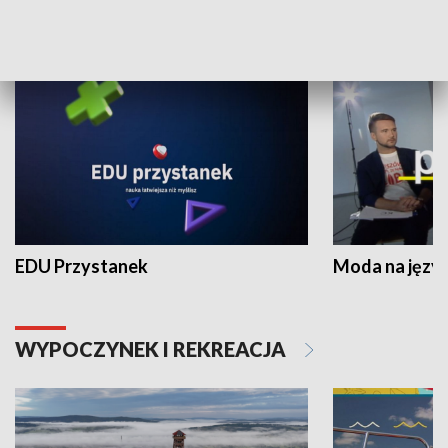
NAUKA I EDUKACJA
EDU Przystanek
Moda na język
WYPOCZYNEK I REKREACJA