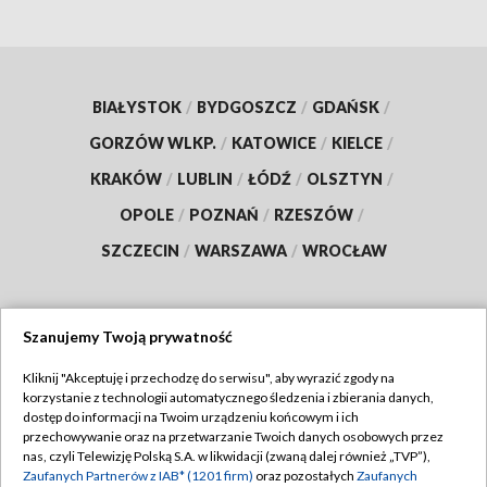
BIAŁYSTOK
/
BYDGOSZCZ
/
GDAŃSK
/
GORZÓW WLKP.
/
KATOWICE
/
KIELCE
/
KRAKÓW
/
LUBLIN
/
ŁÓDŹ
/
OLSZTYN
/
OPOLE
/
POZNAŃ
/
RZESZÓW
/
SZCZECIN
/
WARSZAWA
/
WROCŁAW
Szanujemy Twoją prywatność
Dołącz do nas:
Kliknij "Akceptuję i przechodzę do serwisu", aby wyrazić zgody na
korzystanie z technologii automatycznego śledzenia i zbierania danych,
TVP
dostęp do informacji na Twoim urządzeniu końcowym i ich
Abonament TVP
przechowywanie oraz na przetwarzanie Twoich danych osobowych przez
Regulamin TVP
nas, czyli Telewizję Polską S.A. w likwidacji (zwaną dalej również „TVP”),
Emisja w TVP
Polityka prywatności
Zaufanych Partnerów z IAB* (1201 firm)
oraz pozostałych
Zaufanych