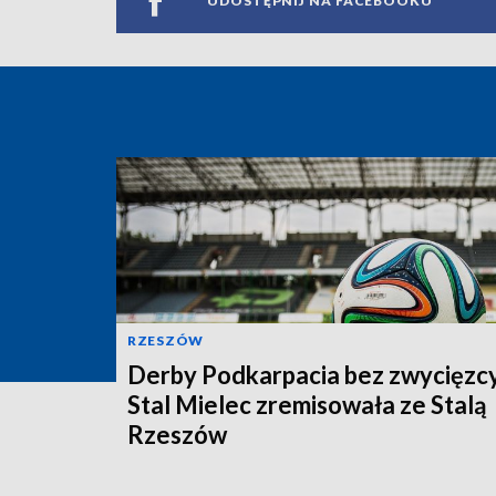
UDOSTĘPNIJ NA FACEBOOKU
RZESZÓW
Derby Podkarpacia bez zwycięzcy
Stal Mielec zremisowała ze Stalą
Rzeszów