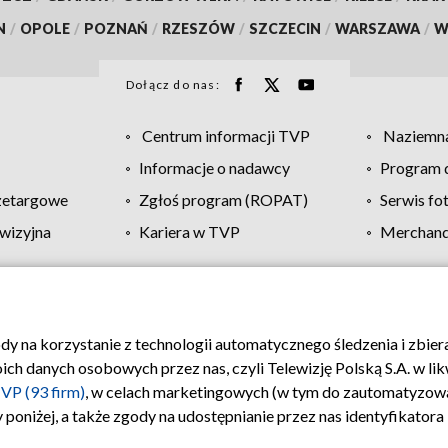
N
/
OPOLE
/
POZNAŃ
/
RZESZÓW
/
SZCZECIN
/
WARSZAWA
/
W
Dołącz do nas:
Centrum informacji TVP
Naziemna
Informacje o nadawcy
Program d
zetargowe
Zgłoś program (ROPAT)
Serwis fo
wizyjna
Kariera w TVP
Merchandi
Polityka prywatności
Moje zgody
Pomoc
Biuro re
ody na korzystanie z technologii automatycznego śledzenia i zbie
 danych osobowych przez nas, czyli Telewizję Polską S.A. w likw
VP (93 firm)
, w celach marketingowych (w tym do zautomatyzow
 poniżej, a także zgody na udostępnianie przez nas identyfikator