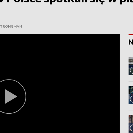
STRONGMAN
N