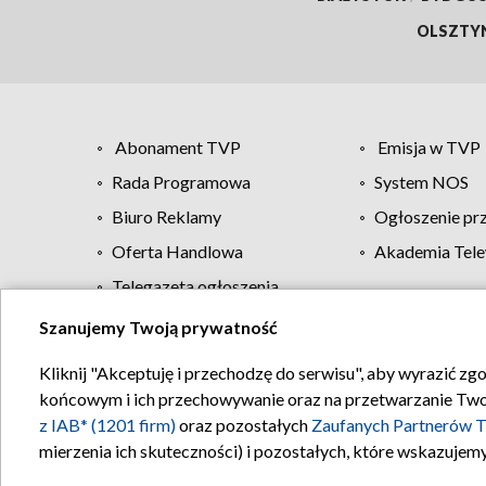
OLSZTY
Abonament TVP
Emisja w TVP
Rada Programowa
System NOS
Biuro Reklamy
Ogłoszenie pr
Oferta Handlowa
Akademia Tele
Telegazeta ogłoszenia
Szanujemy Twoją prywatność
Regulamin TVP
Kliknij "Akceptuję i przechodzę do serwisu", aby wyrazić zg
końcowym i ich przechowywanie oraz na przetwarzanie Twoich
z IAB* (1201 firm)
oraz pozostałych
Zaufanych Partnerów T
mierzenia ich skuteczności) i pozostałych, które wskazujemy