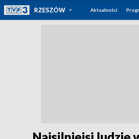
POWRÓT DO
RZESZÓW
Aktualności
Prog
TVP REGIONY
Najsilniejsi ludzie