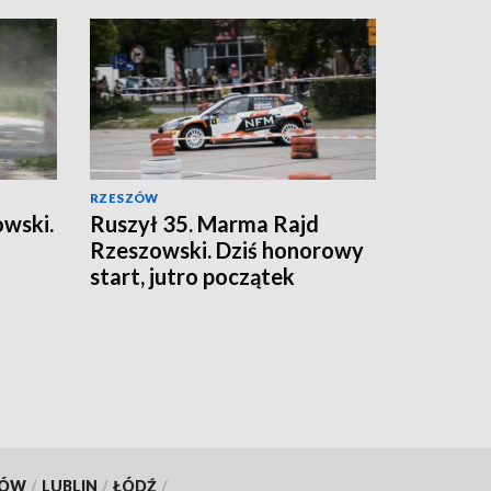
RZESZÓW
wski.
Ruszył 35. Marma Rajd
Rzeszowski. Dziś honorowy
start, jutro początek
sportowej rywalizacji
KÓW
/
LUBLIN
/
ŁÓDŹ
/