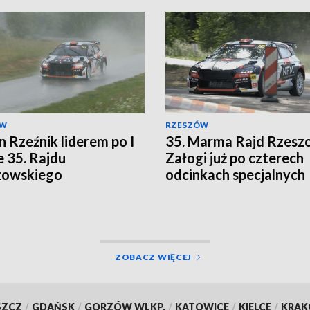
ÓW
RZESZÓW
n Rzeźnik liderem po I
35. Marma Rajd Rzeszo
e 35. Rajdu
Załogi już po czterech
zowskiego
odcinkach specjalnych
ZOBACZ WIĘCEJ
SZCZ
/
GDAŃSK
/
GORZÓW WLKP.
/
KATOWICE
/
KIELCE
/
KRA