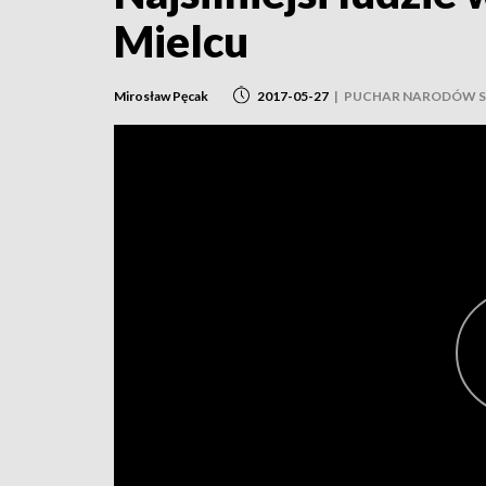
Mielcu
Mirosław Pęcak
2017-05-27
|
PUCHAR NARODÓW 