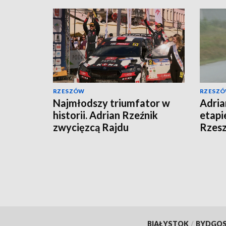
RZESZÓW
RZESZ
Najmłodszy triumfator w
Adria
historii. Adrian Rzeźnik
etapi
zwycięzcą Rajdu
Rzes
Rzeszowskiego
BIAŁYSTOK
/
BYDGO