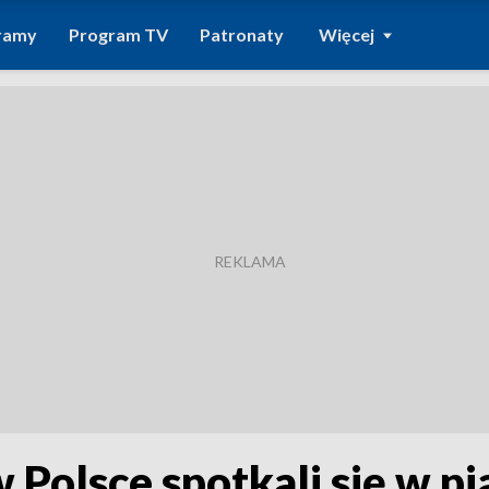
ramy
Program TV
Patronaty
Więcej
 w Polsce spotkali się w 