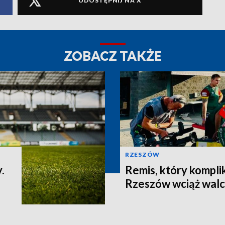
UDOSTĘPNIJ NA X
ZOBACZ TAKŻE
RZESZÓW
.
Remis, który komplik
Rzeszów wciąż walcz