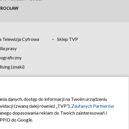
ROCŁAW
 Telewizja Cyfrowa
Sklep TVP
la prasy
tograficzny
sing (znaki)
klamy
Kontakt
rania danych, dostęp do informacji na Twoim urządzeniu
idacji (zwaną dalej również „TVP”),
Zaufanych Partnerów
anego dopasowania reklam do Twoich zainteresowań i
a PPID do Google.