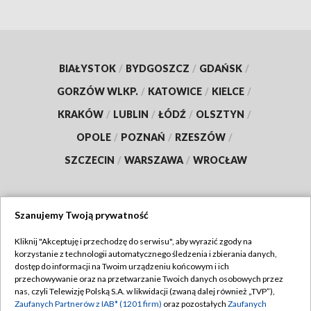
BIAŁYSTOK
/
BYDGOSZCZ
/
GDAŃSK
/
GORZÓW WLKP.
/
KATOWICE
/
KIELCE
/
KRAKÓW
/
LUBLIN
/
ŁÓDŹ
/
OLSZTYN
/
OPOLE
/
POZNAŃ
/
RZESZÓW
/
SZCZECIN
/
WARSZAWA
/
WROCŁAW
Szanujemy Twoją prywatność
Dołącz do nas:
Kliknij "Akceptuję i przechodzę do serwisu", aby wyrazić zgody na
korzystanie z technologii automatycznego śledzenia i zbierania danych,
TVP
dostęp do informacji na Twoim urządzeniu końcowym i ich
Abonament TVP
przechowywanie oraz na przetwarzanie Twoich danych osobowych przez
Regulamin TVP
nas, czyli Telewizję Polską S.A. w likwidacji (zwaną dalej również „TVP”),
Emisja w TVP
Polityka prywatności
Zaufanych Partnerów z IAB* (1201 firm)
oraz pozostałych
Zaufanych