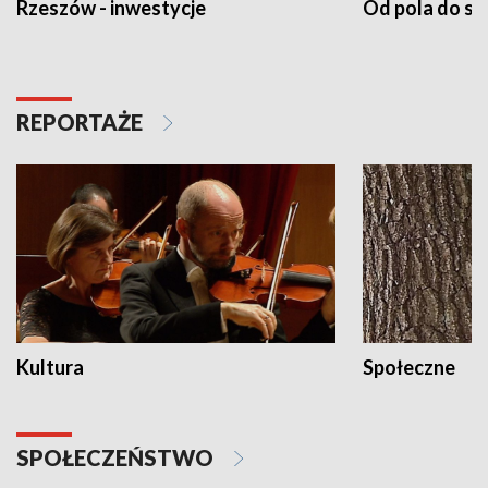
Rzeszów - inwestycje
Od pola do st
REPORTAŻE
Kultura
Społeczne
SPOŁECZEŃSTWO