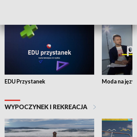
NAUKA I EDUKACJA
EDU Przystanek
Moda na język
WYPOCZYNEK I REKREACJA