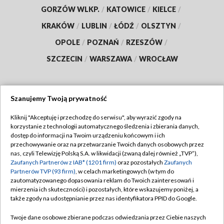
GORZÓW WLKP.
/
KATOWICE
/
KIELCE
/
KRAKÓW
/
LUBLIN
/
ŁÓDŹ
/
OLSZTYN
/
OPOLE
/
POZNAŃ
/
RZESZÓW
/
SZCZECIN
/
WARSZAWA
/
WROCŁAW
Szanujemy Twoją prywatność
Dołącz do nas:
Kliknij "Akceptuję i przechodzę do serwisu", aby wyrazić zgody na
korzystanie z technologii automatycznego śledzenia i zbierania danych,
TVP
dostęp do informacji na Twoim urządzeniu końcowym i ich
Abonament TVP
przechowywanie oraz na przetwarzanie Twoich danych osobowych przez
Regulamin TVP
nas, czyli Telewizję Polską S.A. w likwidacji (zwaną dalej również „TVP”),
Emisja w TVP
Polityka prywatności
Zaufanych Partnerów z IAB* (1201 firm)
oraz pozostałych
Zaufanych
Partnerów TVP (93 firm)
, w celach marketingowych (w tym do
Centrum informacji TVP
Moje zgody
zautomatyzowanego dopasowania reklam do Twoich zainteresowań i
mierzenia ich skuteczności) i pozostałych, które wskazujemy poniżej, a
Naziemna Telewizja Cyfrowa
Pomoc
także zgody na udostępnianie przez nas identyfikatora PPID do Google.
Sklep TVP
Biuro reklamy
Twoje dane osobowe zbierane podczas odwiedzania przez Ciebie naszych