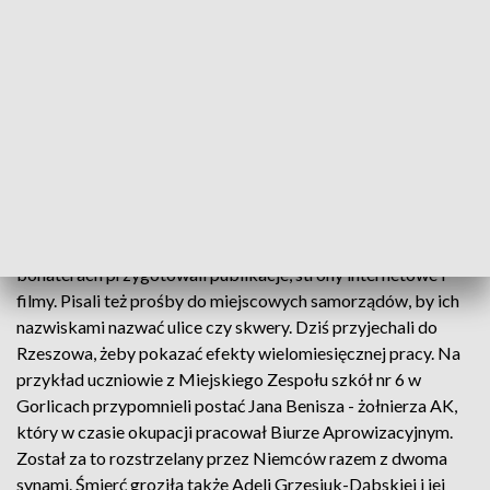
Żydów w Markowej znajdują się nazwiska ponad 1100 osób,
które jak ustalił Instytut Pamięci Narodowej podczas II
wojny światowej pomagały Żydom. 150 straciło za to życie.
Ale wielu bohaterów, zwykłych ludzi, którzy wykazali się
niezwykłą odwagą i poświęceniem, zostało już
zapomnianych. Ma to zmienić realizowany w całej Polsce
projekt "Kamienie pamięci - życie za życie".
W projekt w tym roku zaangażowała się 66 grup pasjonatów
historii, kół naukowych i drużyn harcerskich. O swoich
bohaterach przygotowali publikacje, strony internetowe i
filmy. Pisali też prośby do miejscowych samorządów, by ich
nazwiskami nazwać ulice czy skwery. Dziś przyjechali do
Rzeszowa, żeby pokazać efekty wielomiesięcznej pracy. Na
przykład uczniowie z Miejskiego Zespołu szkół nr 6 w
Gorlicach przypomnieli postać Jana Benisza - żołnierza AK,
który w czasie okupacji pracował Biurze Aprowizacyjnym.
Został za to rozstrzelany przez Niemców razem z dwoma
synami. Śmierć groziła także Adeli Grzesiuk-Dąbskiej i jej