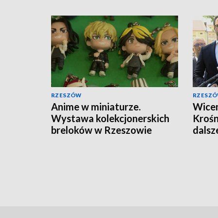
RZESZÓW
RZESZ
Anime w miniaturze.
Wicem
Wystawa kolekcjonerskich
Krośn
breloków w Rzeszowie
dalsz
miejs