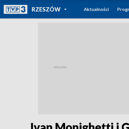
POWRÓT DO
RZESZÓW
Aktualności
Prog
TVP REGIONY
Ivan Monighetti i 