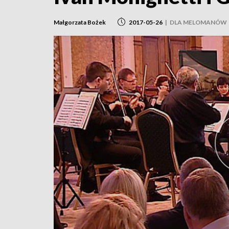
Małgorzata Bożek
2017-05-26
|
DLA MELOMANÓW