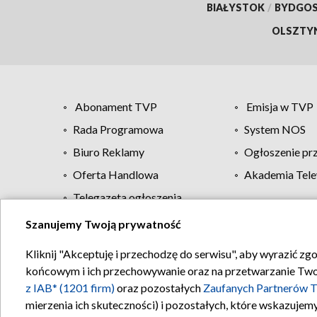
BIAŁYSTOK
/
BYDGO
OLSZTY
Abonament TVP
Emisja w TVP
Rada Programowa
System NOS
Biuro Reklamy
Ogłoszenie pr
Oferta Handlowa
Akademia Tele
Telegazeta ogłoszenia
Szanujemy Twoją prywatność
Regulamin TVP
Kliknij "Akceptuję i przechodzę do serwisu", aby wyrazić zg
końcowym i ich przechowywanie oraz na przetwarzanie Twoich
z IAB* (1201 firm)
oraz pozostałych
Zaufanych Partnerów T
mierzenia ich skuteczności) i pozostałych, które wskazujemy