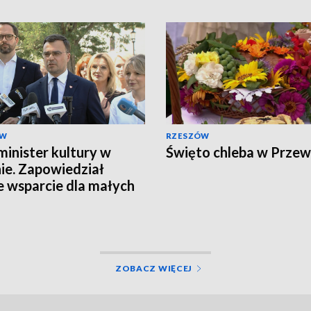
ÓW
RZESZÓW
inister kultury w
Święto chleba w Prze
ie. Zapowiedział
e wsparcie dla małych
cowości
ZOBACZ WIĘCEJ