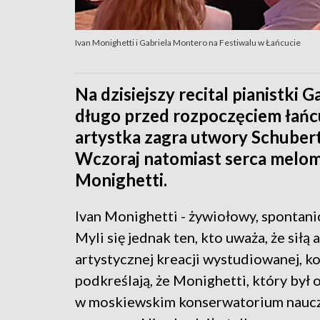
Ivan Monighetti i Gabriela Montero na Festiwalu w Łańcucie
Na dzisiejszy recital pianistki
długo przed rozpoczęciem łańc
artystka zagra utwory Schubert
Wczoraj natomiast serca melom
Monighetti.
Ivan Monighetti - żywiołowy, spontani
Myli się jednak ten, kto uważa, że siłą
artystycznej kreacji wystudiowanej, 
podkreślają, że Monighetti, który by
w moskiewskim konserwatorium nauczy