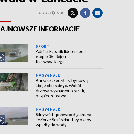
UDOSTĘPNIJ:
AJNOWSZE INFORMACJE
SPORT
Adrian Rzeźnik liderem po I
etapie 35. Rajdu
Rzeszowskiego
NA SYGNALE
Burza uszkodziła zabytkową
Lipę Sobieskiego. Wokół
drzewa wyznaczono strefę
bezpieczeństwa
NA SYGNALE
Silny wiatr przewrócił jacht na
Jeziorze Solińskim. Trzy osoby
wpadły do wody