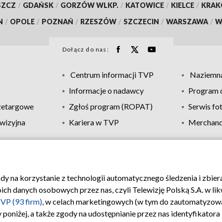
SZCZ
/
GDAŃSK
/
GORZÓW WLKP.
/
KATOWICE
/
KIELCE
/
KRA
N
/
OPOLE
/
POZNAŃ
/
RZESZÓW
/
SZCZECIN
/
WARSZAWA
/
W
Dołącz do nas:
Centrum informacji TVP
Naziemna
Informacje o nadawcy
Program d
zetargowe
Zgłoś program (ROPAT)
Serwis fo
wizyjna
Kariera w TVP
Merchandi
Polityka prywatności
Moje zgody
Pomoc
Biuro re
ody na korzystanie z technologii automatycznego śledzenia i zbie
 danych osobowych przez nas, czyli Telewizję Polską S.A. w likw
VP (93 firm)
, w celach marketingowych (w tym do zautomatyzow
 poniżej, a także zgody na udostępnianie przez nas identyfikator