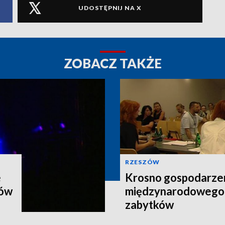
UDOSTĘPNIJ NA X
ZOBACZ TAKŻE
RZESZÓW
e
Krosno gospodarz
nów
międzynarodowego 
zabytków