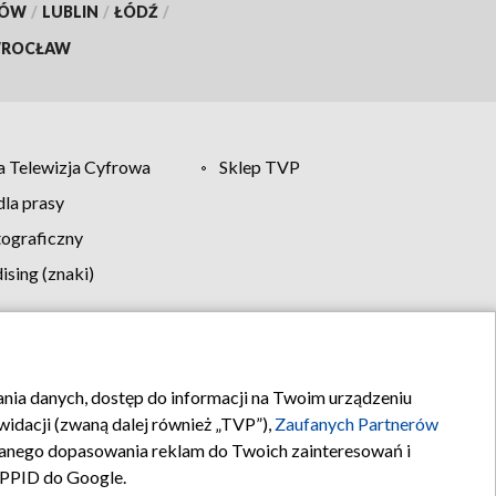
KÓW
/
LUBLIN
/
ŁÓDŹ
/
ROCŁAW
 Telewizja Cyfrowa
Sklep TVP
la prasy
tograficzny
sing (znaki)
klamy
Kontakt
rania danych, dostęp do informacji na Twoim urządzeniu
idacji (zwaną dalej również „TVP”),
Zaufanych Partnerów
anego dopasowania reklam do Twoich zainteresowań i
a PPID do Google.