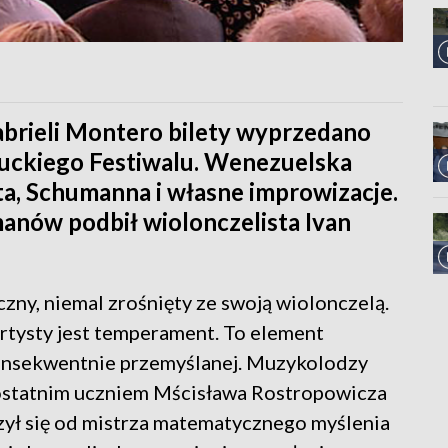
 Gabrieli Montero bilety wyprzedano
uckiego Festiwalu. Wenezuelska
a, Schumanna i własne improwizacje.
anów podbił wiolonczelista Ivan
czny, niemal zrośnięty ze swoją wiolonczelą.
 artysty jest temperament. To element
konsekwentnie przemyślanej. Muzykolodzy
ł ostatnim uczniem Mścisława Rostropowicza
ł się od mistrza matematycznego myślenia