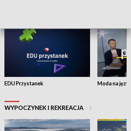
NAUKA I EDUKACJA
EDU Przystanek
Moda na język
WYPOCZYNEK I REKREACJA