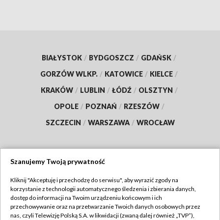
BIAŁYSTOK
/
BYDGOSZCZ
/
GDAŃSK
/
GORZÓW WLKP.
/
KATOWICE
/
KIELCE
/
KRAKÓW
/
LUBLIN
/
ŁÓDŹ
/
OLSZTYN
/
OPOLE
/
POZNAŃ
/
RZESZÓW
/
SZCZECIN
/
WARSZAWA
/
WROCŁAW
Szanujemy Twoją prywatność
Dołącz do nas:
Kliknij "Akceptuję i przechodzę do serwisu", aby wyrazić zgody na
korzystanie z technologii automatycznego śledzenia i zbierania danych,
TVP
dostęp do informacji na Twoim urządzeniu końcowym i ich
Abonament TVP
przechowywanie oraz na przetwarzanie Twoich danych osobowych przez
Regulamin TVP
nas, czyli Telewizję Polską S.A. w likwidacji (zwaną dalej również „TVP”),