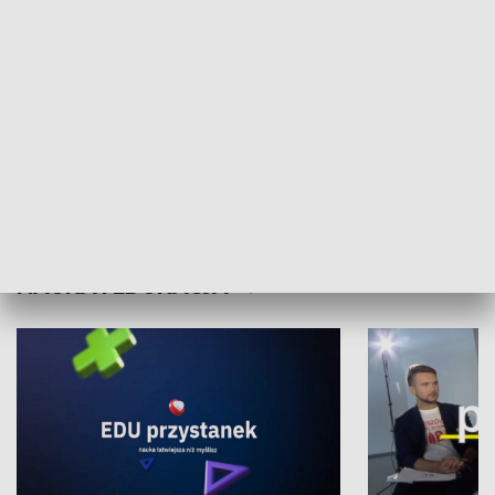
XX Światowy Festiwal Polonijnych
Wschód Kultur
Zespołów Folklorystycznych
Stadion Kultu
NAUKA I EDUKACJA