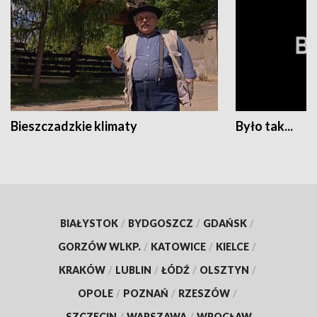
Bieszczadzkie klimaty
Było tak...
BIAŁYSTOK
/
BYDGOSZCZ
/
GDAŃSK
/
GORZÓW WLKP.
/
KATOWICE
/
KIELCE
/
KRAKÓW
/
LUBLIN
/
ŁÓDŹ
/
OLSZTYN
/
OPOLE
/
POZNAŃ
/
RZESZÓW
/
SZCZECIN
/
WARSZAWA
/
WROCŁAW