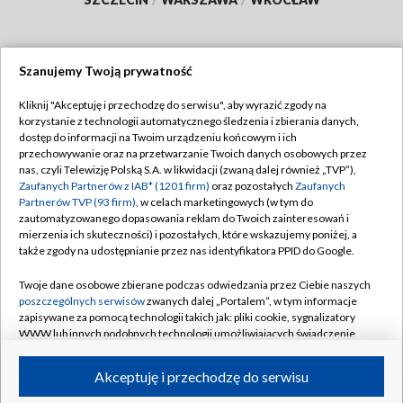
Szanujemy Twoją prywatność
Dołącz do nas:
Kliknij "Akceptuję i przechodzę do serwisu", aby wyrazić zgody na
korzystanie z technologii automatycznego śledzenia i zbierania danych,
TVP
dostęp do informacji na Twoim urządzeniu końcowym i ich
Abonament TVP
przechowywanie oraz na przetwarzanie Twoich danych osobowych przez
Regulamin TVP
nas, czyli Telewizję Polską S.A. w likwidacji (zwaną dalej również „TVP”),
Emisja w TVP
Polityka prywatności
Zaufanych Partnerów z IAB* (1201 firm)
oraz pozostałych
Zaufanych
Partnerów TVP (93 firm)
, w celach marketingowych (w tym do
Centrum informacji TVP
Moje zgody
zautomatyzowanego dopasowania reklam do Twoich zainteresowań i
mierzenia ich skuteczności) i pozostałych, które wskazujemy poniżej, a
Naziemna Telewizja Cyfrowa
Pomoc
także zgody na udostępnianie przez nas identyfikatora PPID do Google.
Sklep TVP
Biuro reklamy
Twoje dane osobowe zbierane podczas odwiedzania przez Ciebie naszych
Rada Programowa
Kontakt
poszczególnych serwisów
zwanych dalej „Portalem”, w tym informacje
zapisywane za pomocą technologii takich jak: pliki cookie, sygnalizatory
System NOS
WWW lub innych podobnych technologii umożliwiających świadczenie
dopasowanych i bezpiecznych usług, personalizację treści oraz reklam,
Informacje o nadawcy
Kanały
udostępnianie funkcji mediów społecznościowych oraz analizowanie
Akceptuję i przechodzę do serwisu
ruchu w Internecie.
Program dla prasy