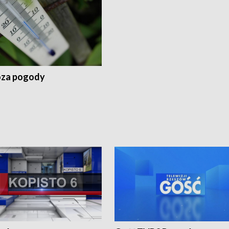
za pogody