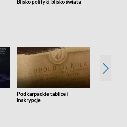
Blisko polityki, blisko świata
Popołudnie 
Podkarpackie tablice i
Szlakiem arc
inskrypcje
drewnianej