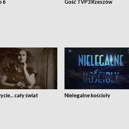
o 6
Gość TVP3 Rzeszów
ycie... cały świat
Nielegalne kościoły