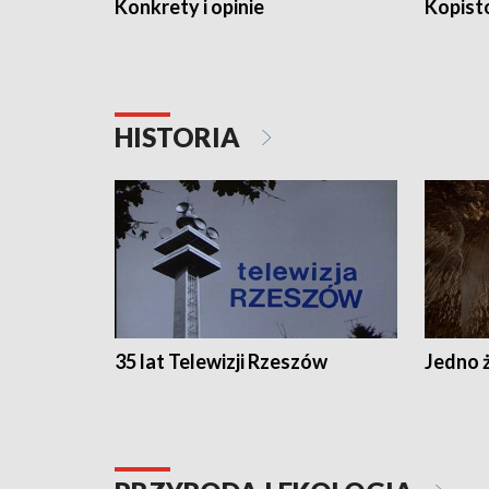
Konkrety i opinie
Kopist
HISTORIA
35 lat Telewizji Rzeszów
Jedno ż