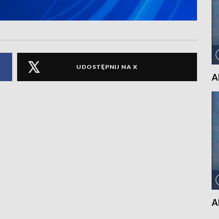
UDOSTĘPNIJ NA X
A
A