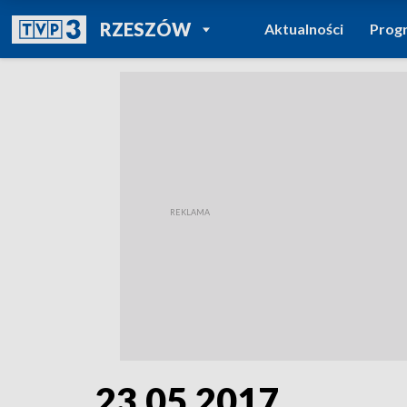
POWRÓT DO
RZESZÓW
Aktualności
Prog
TVP REGIONY
23.05.2017