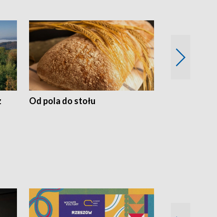
z
Od pola do stołu
50 lat ochro
przyrodnicz
Zachodnich