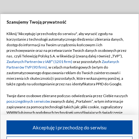
Szanujemy Twoją prywatność
Dołącz do nas:
Kliknij "Akceptuję i przechodzę do serwisu", aby wyrazić zgody na
korzystanie z technologii automatycznego śledzenia i zbierania danych,
TVP
dostęp do informacji na Twoim urządzeniu końcowym i ich
Abonament TVP
przechowywanie oraz na przetwarzanie Twoich danych osobowych przez
Regulamin TVP
nas, czyli Telewizję Polską S.A. w likwidacji (zwaną dalej również „TVP”),
Emisja w TVP
Polityka prywatności
Zaufanych Partnerów z IAB* (1201 firm)
oraz pozostałych
Zaufanych
Partnerów TVP (93 firm)
, w celach marketingowych (w tym do
Centrum informacji TVP
Moje zgody
zautomatyzowanego dopasowania reklam do Twoich zainteresowań i
mierzenia ich skuteczności) i pozostałych, które wskazujemy poniżej, a
Naziemna Telewizja Cyfrowa
Pomoc
także zgody na udostępnianie przez nas identyfikatora PPID do Google.
Sklep TVP
Biuro reklamy
Twoje dane osobowe zbierane podczas odwiedzania przez Ciebie naszych
Rada Programowa
Kontakt
poszczególnych serwisów
zwanych dalej „Portalem”, w tym informacje
zapisywane za pomocą technologii takich jak: pliki cookie, sygnalizatory
System NOS
WWW lub innych podobnych technologii umożliwiających świadczenie
dopasowanych i bezpiecznych usług, personalizację treści oraz reklam,
Informacje o nadawcy
Kanały
udostępnianie funkcji mediów społecznościowych oraz analizowanie
Akceptuję i przechodzę do serwisu
ruchu w Internecie.
Program dla prasy
©2026 Telewizja Polska S.A. w likwidacji