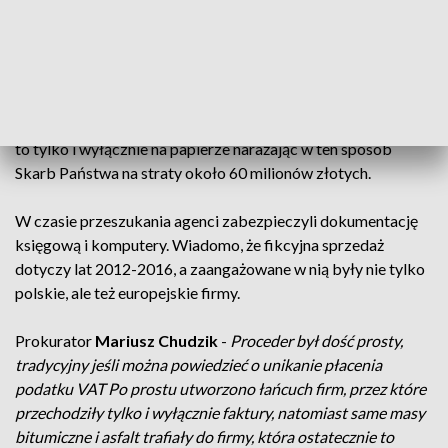
Urzędu Celno - Skarbowego.
Funkcjonariusze Agencji Bezpieczeństwa Wewnętrznego
wkroczyli do 30 firm między innymi z terenu Podkarpacia.
Chodzi o firmy, które zajmowały się handlem masami
bitumicznymi i asfaltem Firmy te zdaniem śledczych robiły
to tylko i wyłącznie na papierze narażając w ten sposób
Skarb Państwa na straty około 60 milionów złotych.
W czasie przeszukania agenci zabezpieczyli dokumentację
księgową i komputery. Wiadomo, że fikcyjna sprzedaż
dotyczy lat 2012-2016, a zaangażowane w nią były nie tylko
polskie, ale też europejskie firmy.
Prokurator
Mariusz Chudzik
-
Proceder był dość prosty,
tradycyjny jeśli można powiedzieć o unikanie płacenia
podatku VAT Po prostu utworzono łańcuch firm, przez które
przechodziły tylko i wyłącznie faktury, natomiast same masy
bitumiczne i asfalt trafiały do firmy, która ostatecznie to