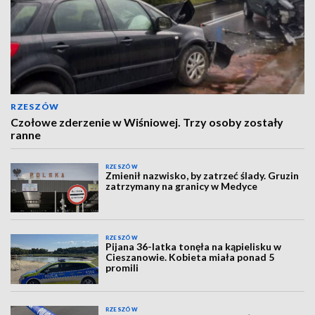
RZESZÓW
Czołowe zderzenie w Wiśniowej. Trzy osoby zostały
ranne
RZESZÓW
Zmienił nazwisko, by zatrzeć ślady. Gruzin
zatrzymany na granicy w Medyce
RZESZÓW
Pijana 36-latka tonęła na kąpielisku w
Cieszanowie. Kobieta miała ponad 5
promili
RZESZÓW