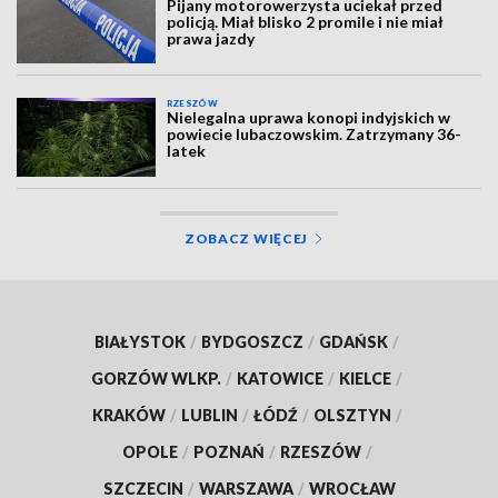
Pijany motorowerzysta uciekał przed
policją. Miał blisko 2 promile i nie miał
prawa jazdy
RZESZÓW
Nielegalna uprawa konopi indyjskich w
powiecie lubaczowskim. Zatrzymany 36-
latek
ZOBACZ WIĘCEJ
BIAŁYSTOK
/
BYDGOSZCZ
/
GDAŃSK
/
GORZÓW WLKP.
/
KATOWICE
/
KIELCE
/
KRAKÓW
/
LUBLIN
/
ŁÓDŹ
/
OLSZTYN
/
OPOLE
/
POZNAŃ
/
RZESZÓW
/
SZCZECIN
/
WARSZAWA
/
WROCŁAW