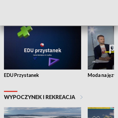
NAUKA I EDUKACJA
EDU Przystanek
Moda na język
WYPOCZYNEK I REKREACJA