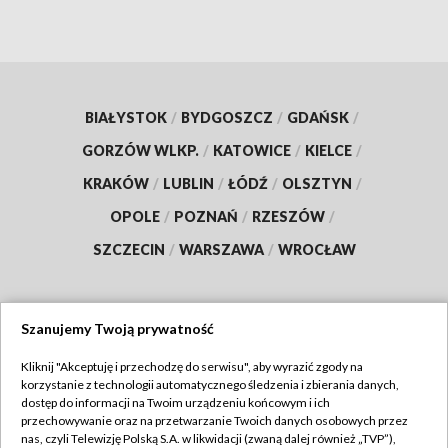
BIAŁYSTOK
/
BYDGOSZCZ
/
GDAŃSK
/
GORZÓW WLKP.
/
KATOWICE
/
KIELCE
/
KRAKÓW
/
LUBLIN
/
ŁÓDŹ
/
OLSZTYN
/
OPOLE
/
POZNAŃ
/
RZESZÓW
/
SZCZECIN
/
WARSZAWA
/
WROCŁAW
Szanujemy Twoją prywatność
Dołącz do nas:
Kliknij "Akceptuję i przechodzę do serwisu", aby wyrazić zgody na
korzystanie z technologii automatycznego śledzenia i zbierania danych,
TVP
dostęp do informacji na Twoim urządzeniu końcowym i ich
Abonament TVP
przechowywanie oraz na przetwarzanie Twoich danych osobowych przez
Regulamin TVP
nas, czyli Telewizję Polską S.A. w likwidacji (zwaną dalej również „TVP”),