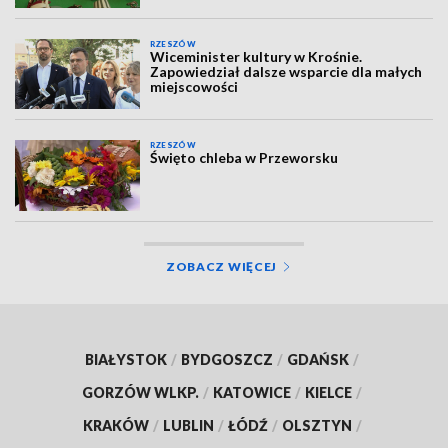
RZESZÓW
Wiceminister kultury w Krośnie.
Zapowiedział dalsze wsparcie dla małych
miejscowości
RZESZÓW
Święto chleba w Przeworsku
ZOBACZ WIĘCEJ
BIAŁYSTOK
/
BYDGOSZCZ
/
GDAŃSK
/
GORZÓW WLKP.
/
KATOWICE
/
KIELCE
/
KRAKÓW
/
LUBLIN
/
ŁÓDŹ
/
OLSZTYN
/