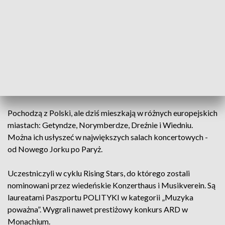
Czterech mężczyzn, cztery osobowości, jedenaście lat
wspólnej przygody i jedna pasja muzyka. W tym zespole - z
wielkim zaangażowaniem - doskonalą swoje muzyczne plany
i marzenia.
Piotr Skweres - Już na pierwszej próbie zauważyliśmy, w
2006 roku, że zwracamy uwagę na podobne rzeczy, na
podobną muzykę reagujemy.
Pochodzą z Polski, ale dziś mieszkają w różnych europejskich
miastach: Getyndze, Norymberdze, Dreźnie i Wiedniu.
Można ich usłyszeć w największych salach koncertowych -
od Nowego Jorku po Paryż.
Uczestniczyli w cyklu Rising Stars, do którego zostali
nominowani przez wiedeńskie Konzerthaus i Musikverein. Są
laureatami Paszportu POLITYKI w kategorii „Muzyka
poważna”. Wygrali nawet prestiżowy konkurs ARD w
Monachium.