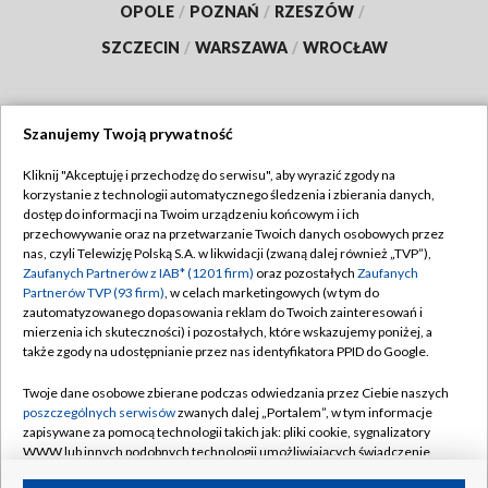
OPOLE
/
POZNAŃ
/
RZESZÓW
/
SZCZECIN
/
WARSZAWA
/
WROCŁAW
Szanujemy Twoją prywatność
Dołącz do nas:
Kliknij "Akceptuję i przechodzę do serwisu", aby wyrazić zgody na
korzystanie z technologii automatycznego śledzenia i zbierania danych,
TVP
dostęp do informacji na Twoim urządzeniu końcowym i ich
Abonament TVP
przechowywanie oraz na przetwarzanie Twoich danych osobowych przez
Regulamin TVP
nas, czyli Telewizję Polską S.A. w likwidacji (zwaną dalej również „TVP”),
Emisja w TVP
Polityka prywatności
Zaufanych Partnerów z IAB* (1201 firm)
oraz pozostałych
Zaufanych
Partnerów TVP (93 firm)
, w celach marketingowych (w tym do
Centrum informacji TVP
Moje zgody
zautomatyzowanego dopasowania reklam do Twoich zainteresowań i
mierzenia ich skuteczności) i pozostałych, które wskazujemy poniżej, a
Naziemna Telewizja Cyfrowa
Pomoc
także zgody na udostępnianie przez nas identyfikatora PPID do Google.
Sklep TVP
Biuro reklamy
Twoje dane osobowe zbierane podczas odwiedzania przez Ciebie naszych
Rada Programowa
Kontakt
poszczególnych serwisów
zwanych dalej „Portalem”, w tym informacje
zapisywane za pomocą technologii takich jak: pliki cookie, sygnalizatory
System NOS
WWW lub innych podobnych technologii umożliwiających świadczenie
dopasowanych i bezpiecznych usług, personalizację treści oraz reklam,
Informacje o nadawcy
Kanały