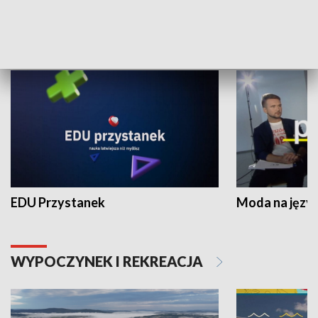
NAUKA I EDUKACJA
EDU Przystanek
Moda na język
WYPOCZYNEK I REKREACJA