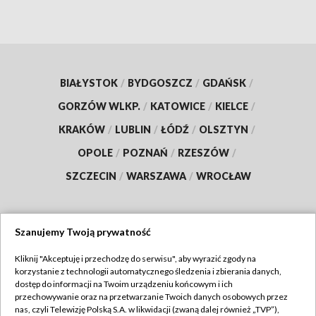
BIAŁYSTOK
/
BYDGOSZCZ
/
GDAŃSK
/
GORZÓW WLKP.
/
KATOWICE
/
KIELCE
/
KRAKÓW
/
LUBLIN
/
ŁÓDŹ
/
OLSZTYN
/
OPOLE
/
POZNAŃ
/
RZESZÓW
/
SZCZECIN
/
WARSZAWA
/
WROCŁAW
Szanujemy Twoją prywatność
Dołącz do nas:
Kliknij "Akceptuję i przechodzę do serwisu", aby wyrazić zgody na
korzystanie z technologii automatycznego śledzenia i zbierania danych,
TVP
dostęp do informacji na Twoim urządzeniu końcowym i ich
Abonament TVP
przechowywanie oraz na przetwarzanie Twoich danych osobowych przez
Regulamin TVP
nas, czyli Telewizję Polską S.A. w likwidacji (zwaną dalej również „TVP”),