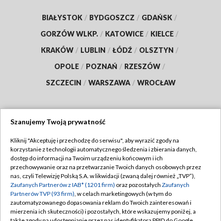
BIAŁYSTOK
/
BYDGOSZCZ
/
GDAŃSK
/
GORZÓW WLKP.
/
KATOWICE
/
KIELCE
/
KRAKÓW
/
LUBLIN
/
ŁÓDŹ
/
OLSZTYN
/
OPOLE
/
POZNAŃ
/
RZESZÓW
/
SZCZECIN
/
WARSZAWA
/
WROCŁAW
Szanujemy Twoją prywatność
Dołącz do nas:
Kliknij "Akceptuję i przechodzę do serwisu", aby wyrazić zgody na
korzystanie z technologii automatycznego śledzenia i zbierania danych,
TVP
dostęp do informacji na Twoim urządzeniu końcowym i ich
Abonament TVP
przechowywanie oraz na przetwarzanie Twoich danych osobowych przez
Regulamin TVP
nas, czyli Telewizję Polską S.A. w likwidacji (zwaną dalej również „TVP”),
Emisja w TVP
Polityka prywatności
Zaufanych Partnerów z IAB* (1201 firm)
oraz pozostałych
Zaufanych
Partnerów TVP (93 firm)
, w celach marketingowych (w tym do
Centrum informacji TVP
Moje zgody
zautomatyzowanego dopasowania reklam do Twoich zainteresowań i
mierzenia ich skuteczności) i pozostałych, które wskazujemy poniżej, a
Naziemna Telewizja Cyfrowa
Pomoc
także zgody na udostępnianie przez nas identyfikatora PPID do Google.