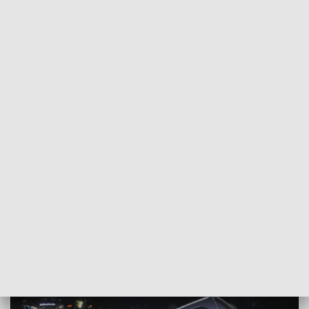
POWRÓT DO
RZESZÓW
TVP REGIONY
Tragedia na drodze relacji Tuczempy -
Łowce
2017-05-22