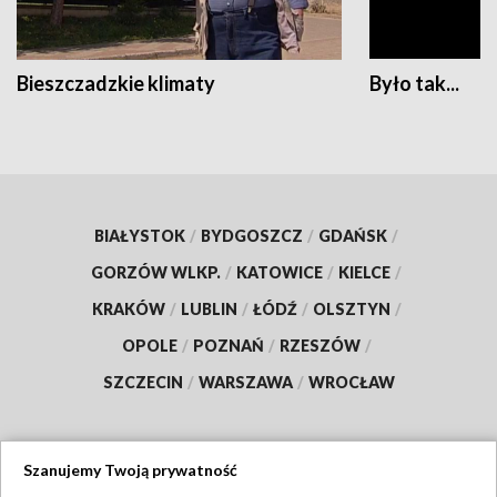
Bieszczadzkie klimaty
Było tak...
BIAŁYSTOK
/
BYDGOSZCZ
/
GDAŃSK
/
GORZÓW WLKP.
/
KATOWICE
/
KIELCE
/
KRAKÓW
/
LUBLIN
/
ŁÓDŹ
/
OLSZTYN
/
OPOLE
/
POZNAŃ
/
RZESZÓW
/
SZCZECIN
/
WARSZAWA
/
WROCŁAW
Szanujemy Twoją prywatność
Dołącz do nas: