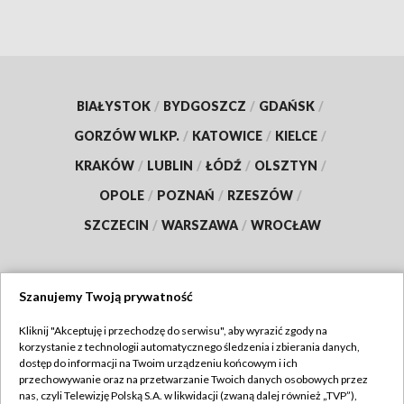
BIAŁYSTOK
/
BYDGOSZCZ
/
GDAŃSK
/
GORZÓW WLKP.
/
KATOWICE
/
KIELCE
/
KRAKÓW
/
LUBLIN
/
ŁÓDŹ
/
OLSZTYN
/
OPOLE
/
POZNAŃ
/
RZESZÓW
/
SZCZECIN
/
WARSZAWA
/
WROCŁAW
Szanujemy Twoją prywatność
Dołącz do nas:
Kliknij "Akceptuję i przechodzę do serwisu", aby wyrazić zgody na
korzystanie z technologii automatycznego śledzenia i zbierania danych,
TVP
dostęp do informacji na Twoim urządzeniu końcowym i ich
Abonament TVP
przechowywanie oraz na przetwarzanie Twoich danych osobowych przez
Regulamin TVP
nas, czyli Telewizję Polską S.A. w likwidacji (zwaną dalej również „TVP”),