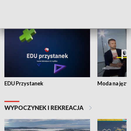
NAUKA I EDUKACJA
EDU Przystanek
Moda na język
WYPOCZYNEK I REKREACJA