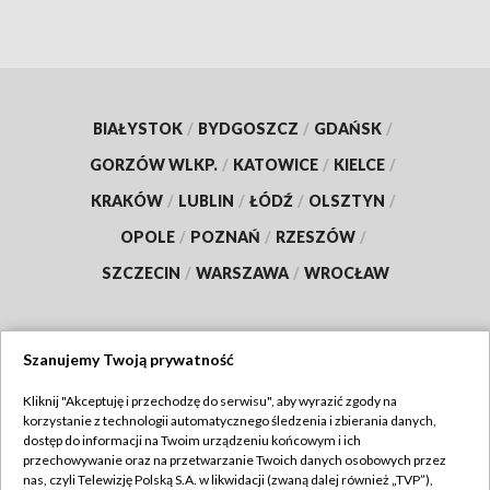
BIAŁYSTOK
/
BYDGOSZCZ
/
GDAŃSK
/
GORZÓW WLKP.
/
KATOWICE
/
KIELCE
/
KRAKÓW
/
LUBLIN
/
ŁÓDŹ
/
OLSZTYN
/
OPOLE
/
POZNAŃ
/
RZESZÓW
/
SZCZECIN
/
WARSZAWA
/
WROCŁAW
Szanujemy Twoją prywatność
Dołącz do nas:
Kliknij "Akceptuję i przechodzę do serwisu", aby wyrazić zgody na
korzystanie z technologii automatycznego śledzenia i zbierania danych,
TVP
dostęp do informacji na Twoim urządzeniu końcowym i ich
Abonament TVP
przechowywanie oraz na przetwarzanie Twoich danych osobowych przez
Regulamin TVP
nas, czyli Telewizję Polską S.A. w likwidacji (zwaną dalej również „TVP”),