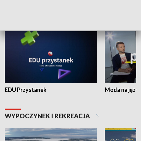
NAUKA I EDUKACJA
EDU Przystanek
Moda na język
WYPOCZYNEK I REKREACJA