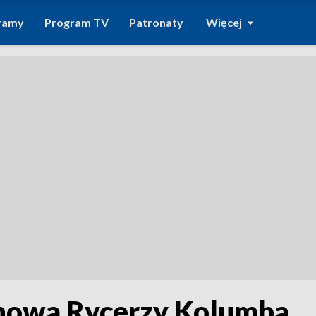
ramy
Program TV
Patronaty
Więcej
anowa Rycerzy Kolumba