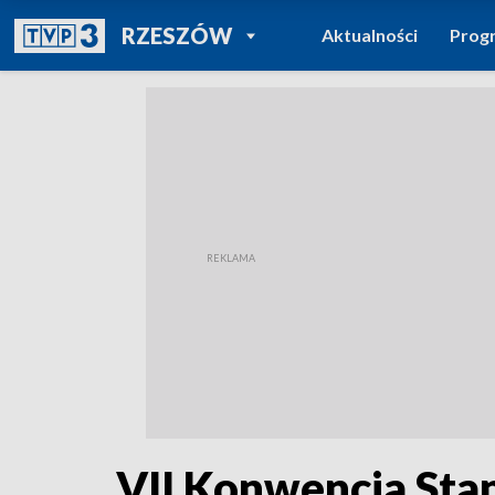
POWRÓT DO
RZESZÓW
Aktualności
Prog
TVP REGIONY
VII Konwencja St