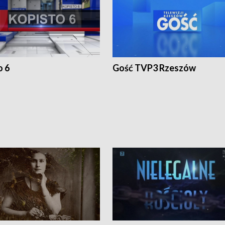
o 6
Gość TVP3 Rzeszów