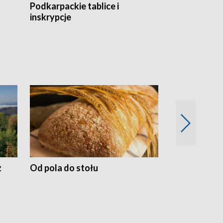
Podkarpackie tablice i
Szlakiem arc
inskrypcje
drewnianej
z
Od pola do stołu
50 lat ochro
przyrodnicz
Zachodnich