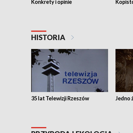
Konkrety i opinie
Kopist
HISTORIA
35 lat Telewizji Rzeszów
Jedno ż