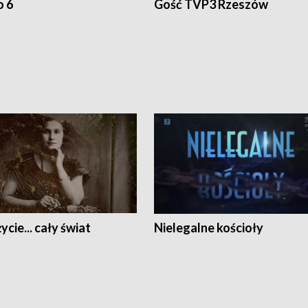
o 6
Gość TVP3 Rzeszów
ycie... cały świat
Nielegalne kościoły