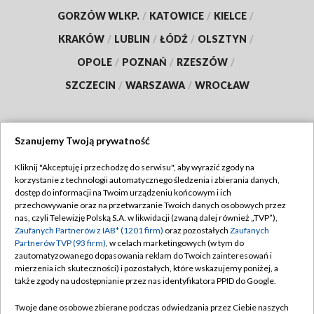
GORZÓW WLKP.
/
KATOWICE
/
KIELCE
/
KRAKÓW
/
LUBLIN
/
ŁÓDŹ
/
OLSZTYN
/
OPOLE
/
POZNAŃ
/
RZESZÓW
/
SZCZECIN
/
WARSZAWA
/
WROCŁAW
Szanujemy Twoją prywatność
Dołącz do nas:
Kliknij "Akceptuję i przechodzę do serwisu", aby wyrazić zgody na
korzystanie z technologii automatycznego śledzenia i zbierania danych,
TVP
dostęp do informacji na Twoim urządzeniu końcowym i ich
Abonament TVP
przechowywanie oraz na przetwarzanie Twoich danych osobowych przez
Regulamin TVP
nas, czyli Telewizję Polską S.A. w likwidacji (zwaną dalej również „TVP”),
Emisja w TVP
Polityka prywatności
Zaufanych Partnerów z IAB* (1201 firm)
oraz pozostałych
Zaufanych
Partnerów TVP (93 firm)
, w celach marketingowych (w tym do
Centrum informacji TVP
Moje zgody
zautomatyzowanego dopasowania reklam do Twoich zainteresowań i
mierzenia ich skuteczności) i pozostałych, które wskazujemy poniżej, a
Naziemna Telewizja Cyfrowa
Pomoc
także zgody na udostępnianie przez nas identyfikatora PPID do Google.
Sklep TVP
Biuro reklamy
Twoje dane osobowe zbierane podczas odwiedzania przez Ciebie naszych