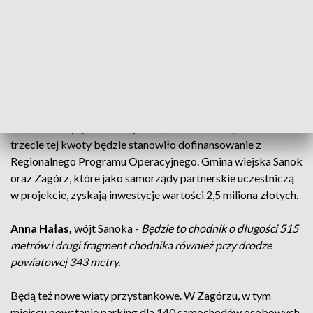
jednym miejscu.
Tadeusz Pióro
, burmistrz Sanoka -
Są w tej chwili
poszczególni przewoźnicy porozrzucani po całym mieście te
warunki dla klientów tych linii są bardzo trudne, bo często
warunki atmosferyczne narażają tych ludzi na różne rzeczy.
Na te inwestycje Sanok wyda 27,5 miliona złotych. Dwie
trzecie tej kwoty będzie stanowiło dofinansowanie z
Regionalnego Programu Operacyjnego. Gmina wiejska Sanok
oraz Zagórz, które jako samorządy partnerskie uczestniczą
w projekcie, zyskają inwestycje wartości 2,5 miliona złotych.
Anna Hałas,
wójt Sanoka -
Będzie to chodnik o długości 515
metrów i drugi fragment chodnika również przy drodze
powiatowej 343 metry.
Będą też nowe wiaty przystankowe. W Zagórzu, w tym
miejscu powstanie parking dla 140 samochodów osobowych.