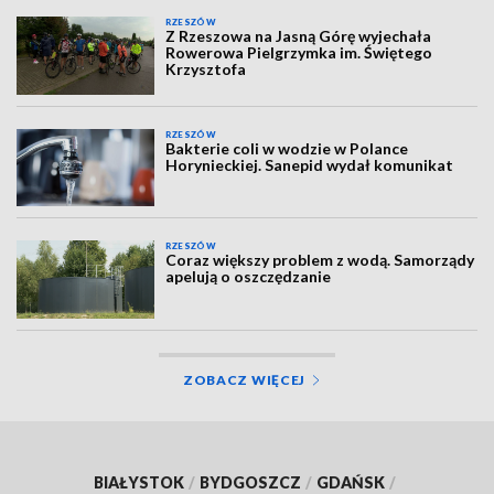
RZESZÓW
Z Rzeszowa na Jasną Górę wyjechała
Rowerowa Pielgrzymka im. Świętego
Krzysztofa
RZESZÓW
Bakterie coli w wodzie w Polance
Horynieckiej. Sanepid wydał komunikat
RZESZÓW
Coraz większy problem z wodą. Samorządy
apelują o oszczędzanie
ZOBACZ WIĘCEJ
BIAŁYSTOK
/
BYDGOSZCZ
/
GDAŃSK
/