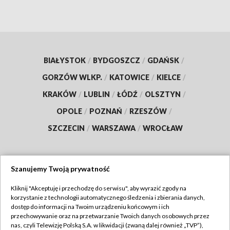
BIAŁYSTOK
/
BYDGOSZCZ
/
GDAŃSK
/
GORZÓW WLKP.
/
KATOWICE
/
KIELCE
/
KRAKÓW
/
LUBLIN
/
ŁÓDŹ
/
OLSZTYN
/
OPOLE
/
POZNAŃ
/
RZESZÓW
/
SZCZECIN
/
WARSZAWA
/
WROCŁAW
Szanujemy Twoją prywatność
Dołącz do nas:
Kliknij "Akceptuję i przechodzę do serwisu", aby wyrazić zgody na
korzystanie z technologii automatycznego śledzenia i zbierania danych,
TVP
dostęp do informacji na Twoim urządzeniu końcowym i ich
Abonament TVP
przechowywanie oraz na przetwarzanie Twoich danych osobowych przez
Regulamin TVP
nas, czyli Telewizję Polską S.A. w likwidacji (zwaną dalej również „TVP”),