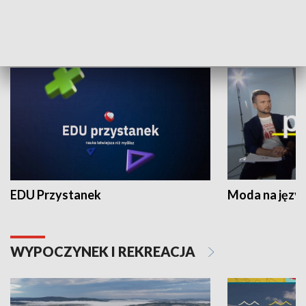
NAUKA I EDUKACJA
EDU Przystanek
Moda na język
WYPOCZYNEK I REKREACJA