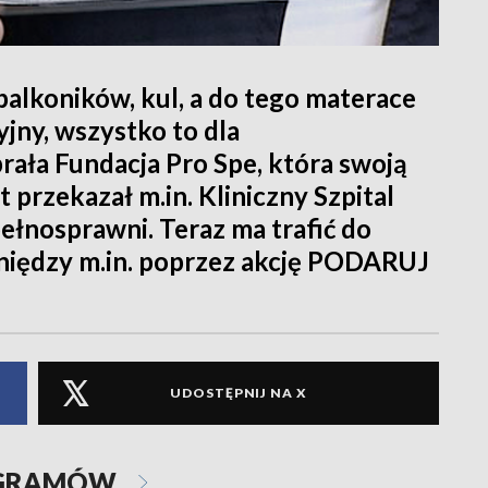
balkoników, kul, a do tego materace
yjny, wszystko to dla
rała Fundacja Pro Spe, która swoją
 przekazał m.in. Kliniczny Szpital
ełnosprawni. Teraz ma trafić do
ieniędzy m.in. poprzez akcję PODARUJ
UDOSTĘPNIJ NA X
OGRAMÓW