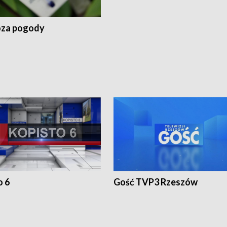
za pogody
o 6
Gość TVP3 Rzeszów