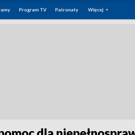
ramy
Program TV
Patronaty
Więcej
 pomoc dla niepełnospra