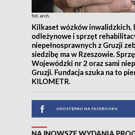
fot. arch.
Kilkaset wózków inwalidzkich, 
odleżynowe i sprzęt rehabilitac
niepełnosprawnych z Gruzji zeb
siedzibę ma w Rzeszowie. Sprzęt
Wojewódzki nr 2 oraz sami niep
Gruzji. Fundacja szuka na to p
KILOMETR.
UDOSTĘPNIJ NA FACEBOOKU
NAJNOWSZE WYDANIA PR