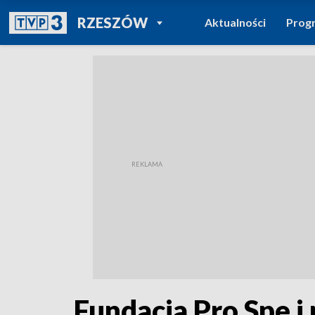
POWRÓT DO
RZESZÓW
Aktualności
Prog
TVP REGIONY
Fundacja Pro Spe i