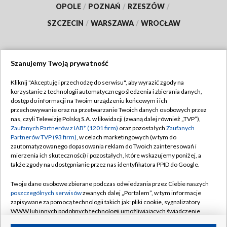
OPOLE
/
POZNAŃ
/
RZESZÓW
/
SZCZECIN
/
WARSZAWA
/
WROCŁAW
Szanujemy Twoją prywatność
Dołącz do nas:
Kliknij "Akceptuję i przechodzę do serwisu", aby wyrazić zgody na
korzystanie z technologii automatycznego śledzenia i zbierania danych,
TVP
dostęp do informacji na Twoim urządzeniu końcowym i ich
Abonament TVP
przechowywanie oraz na przetwarzanie Twoich danych osobowych przez
Regulamin TVP
nas, czyli Telewizję Polską S.A. w likwidacji (zwaną dalej również „TVP”),
Emisja w TVP
Polityka prywatności
Zaufanych Partnerów z IAB* (1201 firm)
oraz pozostałych
Zaufanych
Partnerów TVP (93 firm)
, w celach marketingowych (w tym do
Centrum informacji TVP
Moje zgody
zautomatyzowanego dopasowania reklam do Twoich zainteresowań i
mierzenia ich skuteczności) i pozostałych, które wskazujemy poniżej, a
Naziemna Telewizja Cyfrowa
Pomoc
także zgody na udostępnianie przez nas identyfikatora PPID do Google.
Sklep TVP
Biuro reklamy
Twoje dane osobowe zbierane podczas odwiedzania przez Ciebie naszych
Rada Programowa
Kontakt
poszczególnych serwisów
zwanych dalej „Portalem”, w tym informacje
zapisywane za pomocą technologii takich jak: pliki cookie, sygnalizatory
System NOS
WWW lub innych podobnych technologii umożliwiających świadczenie
dopasowanych i bezpiecznych usług, personalizację treści oraz reklam,
Informacje o nadawcy
Kanały