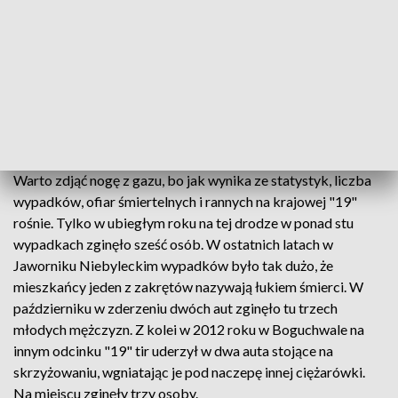
krajowa "19" na Podkarpaciu. To najdłuższa, bo licząca 145
kilometrów, jedna z najbardziej niebezpiecznych i ruchliwych
dróg przecinających nasz region. Dlatego dziś na krajowej
"19" przez cały dzień można spotkać więcej niż zwykle
patroli. Funkcjonariusze sprawdzają przede wszystkim z jaką
prędkością jadą kierowcy, bo zbyt szybka jazda to jedna z
najczęstszych przyczyn wypadków.
Warto zdjąć nogę z gazu, bo jak wynika ze statystyk, liczba
wypadków, ofiar śmiertelnych i rannych na krajowej "19"
rośnie. Tylko w ubiegłym roku na tej drodze w ponad stu
wypadkach zginęło sześć osób. W ostatnich latach w
Jaworniku Niebyleckim wypadków było tak dużo, że
mieszkańcy jeden z zakrętów nazywają łukiem śmierci. W
październiku w zderzeniu dwóch aut zginęło tu trzech
młodych mężczyzn. Z kolei w 2012 roku w Boguchwale na
innym odcinku "19" tir uderzył w dwa auta stojące na
skrzyżowaniu, wgniatając je pod naczepę innej ciężarówki.
Na miejscu zginęły trzy osoby.