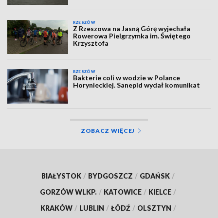
RZESZÓW
Z Rzeszowa na Jasną Górę wyjechała
Rowerowa Pielgrzymka im. Świętego
Krzysztofa
RZESZÓW
Bakterie coli w wodzie w Polance
Horynieckiej. Sanepid wydał komunikat
ZOBACZ WIĘCEJ
BIAŁYSTOK
/
BYDGOSZCZ
/
GDAŃSK
/
GORZÓW WLKP.
/
KATOWICE
/
KIELCE
/
KRAKÓW
/
LUBLIN
/
ŁÓDŹ
/
OLSZTYN
/