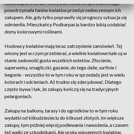
rusza dopiero teraz. Niebywale niska temperatura długo
powstrzymała fanów kwiatów przed przedwczesnym ich
zakupem. Ale, gdy tylko poprawiły się prognozy sytuacja się
odmieniła. Mieszkańcy Podkarpacia bardzo lubią ozdabiać
domy kolorowymi roślinami.
Hodowcy kwiatów mają teraz zatrzęsienie zamówień. Tej
wiosny jest w czym przebierać, a wielkie kwiatowe hale są w
stanie zadowolić gusta wszelkich estetów. Złocienie,
superwelsy, smagliczki, gazanie, do tego dalie, surfinie i
begonie - wszystko to w tym roku w sprzedaży jest w wielu
kolorach i odcieniach. Aż trudno się zdecydować. Dlatego
często bywa i tak, że zakupy kończą się na tradycyjnych
pelargoniach.
Zakupy na balkony, tarasy i do ogródków to w tym roku
wydatki od kilkudziesieciu do kilkuset złotych. Im większe
zakupy, tym później więcej podlewania i nawożenia, a czasem
też walki ze szkodnikami. Ale uroku wiosennych kwiatów,