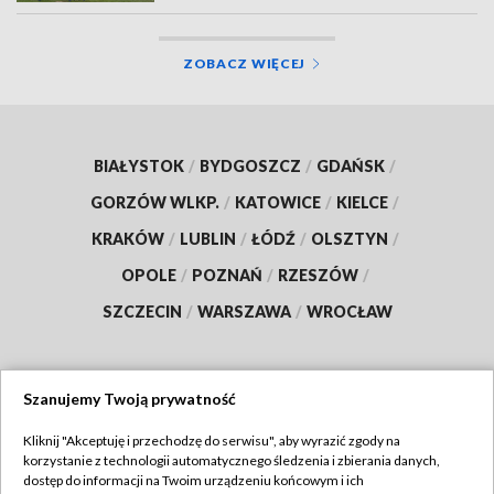
ZOBACZ WIĘCEJ
BIAŁYSTOK
/
BYDGOSZCZ
/
GDAŃSK
/
GORZÓW WLKP.
/
KATOWICE
/
KIELCE
/
KRAKÓW
/
LUBLIN
/
ŁÓDŹ
/
OLSZTYN
/
OPOLE
/
POZNAŃ
/
RZESZÓW
/
SZCZECIN
/
WARSZAWA
/
WROCŁAW
Szanujemy Twoją prywatność
Dołącz do nas:
Kliknij "Akceptuję i przechodzę do serwisu", aby wyrazić zgody na
korzystanie z technologii automatycznego śledzenia i zbierania danych,
TVP
dostęp do informacji na Twoim urządzeniu końcowym i ich