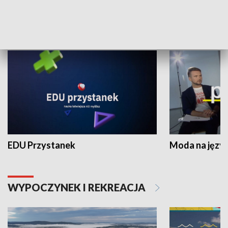
NAUKA I EDUKACJA
EDU Przystanek
Moda na język
WYPOCZYNEK I REKREACJA