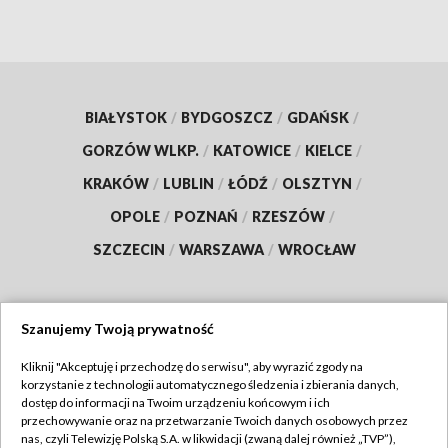
BIAŁYSTOK
/
BYDGOSZCZ
/
GDAŃSK
/
GORZÓW WLKP.
/
KATOWICE
/
KIELCE
/
KRAKÓW
/
LUBLIN
/
ŁÓDŹ
/
OLSZTYN
/
OPOLE
/
POZNAŃ
/
RZESZÓW
/
SZCZECIN
/
WARSZAWA
/
WROCŁAW
Szanujemy Twoją prywatność
Dołącz do nas:
Kliknij "Akceptuję i przechodzę do serwisu", aby wyrazić zgody na
korzystanie z technologii automatycznego śledzenia i zbierania danych,
TVP
dostęp do informacji na Twoim urządzeniu końcowym i ich
Abonament TVP
przechowywanie oraz na przetwarzanie Twoich danych osobowych przez
Regulamin TVP
nas, czyli Telewizję Polską S.A. w likwidacji (zwaną dalej również „TVP”),