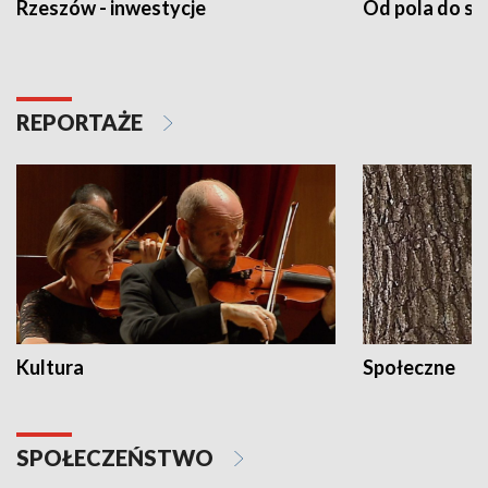
Rzeszów - inwestycje
Od pola do st
REPORTAŻE
Kultura
Społeczne
SPOŁECZEŃSTWO