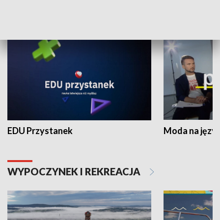
NAUKA I EDUKACJA
EDU Przystanek
Moda na język
WYPOCZYNEK I REKREACJA