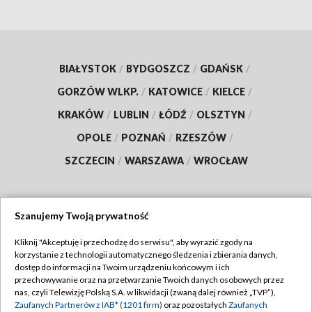
BIAŁYSTOK
/
BYDGOSZCZ
/
GDAŃSK
/
GORZÓW WLKP.
/
KATOWICE
/
KIELCE
/
KRAKÓW
/
LUBLIN
/
ŁÓDŹ
/
OLSZTYN
/
OPOLE
/
POZNAŃ
/
RZESZÓW
/
SZCZECIN
/
WARSZAWA
/
WROCŁAW
Szanujemy Twoją prywatność
Dołącz do nas:
Kliknij "Akceptuję i przechodzę do serwisu", aby wyrazić zgody na
korzystanie z technologii automatycznego śledzenia i zbierania danych,
TVP
dostęp do informacji na Twoim urządzeniu końcowym i ich
Abonament TVP
przechowywanie oraz na przetwarzanie Twoich danych osobowych przez
Regulamin TVP
nas, czyli Telewizję Polską S.A. w likwidacji (zwaną dalej również „TVP”),
Emisja w TVP
Polityka prywatności
Zaufanych Partnerów z IAB* (1201 firm)
oraz pozostałych
Zaufanych