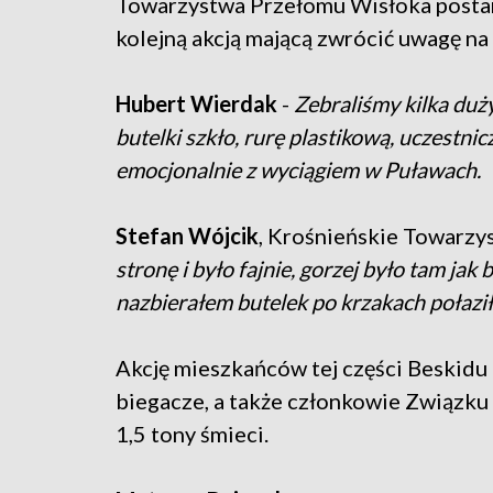
Towarzystwa Przełomu Wisłoka postano
kolejną akcją mającą zwrócić uwagę na
Hubert Wierdak
-
Zebraliśmy kilka duży
butelki szkło, rurę plastikową, uczestni
emocjonalnie z wyciągiem w Puławach.
Stefan Wójcik
, Krośnieńskie Towarz
stronę i było fajnie, gorzej było tam jak by
nazbierałem butelek po krzakach połaził
Akcję mieszkańców tej części Beskidu 
biegacze, a także członkowie Związku
1,5 tony śmieci.