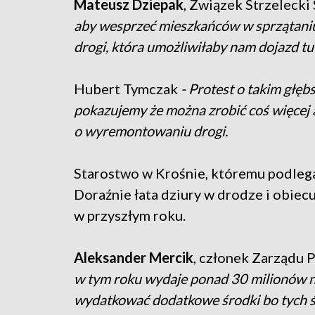
Mateusz Dziepak
, Związek Strzelecki
aby wesprzeć mieszkańców w sprzątani
drogi, która umożliwiłaby nam dojazd tut
Hubert Tymczak
- Protest o takim głę
pokazujemy że można zrobić coś więcej 
o wyremontowaniu drogi.
Starostwo w Krośnie, któremu podleg
Doraźnie łata dziury w drodze i obiec
w przyszłym roku.
Aleksander Mercik
, członek Zarządu
w tym roku wydaje ponad 30 milionów na 
wydatkować dodatkowe środki bo tych ś