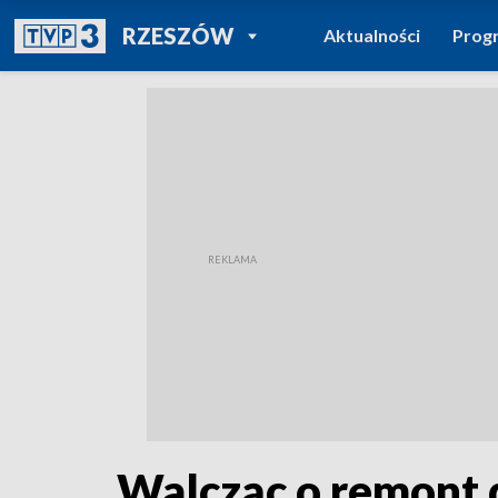
POWRÓT DO
RZESZÓW
Aktualności
Prog
TVP REGIONY
Walcząc o remont d