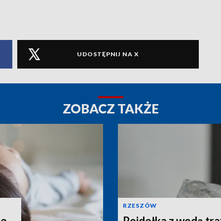
UDOSTĘPNIJ NA X
ZOBACZ TAKŻE
RZESZÓW
e.
Poidełka z wodą tra