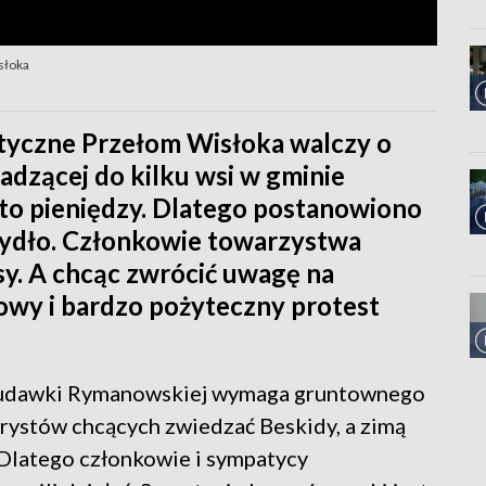
słoka
tyczne Przełom Wisłoka walczy o
dzącej do kilku wsi w gminie
to pieniędzy. Dlatego postanowiono
Szydło. Członkowie towarzystwa
isy. A chcąc zwrócić uwagę na
owy i bardzo pożyteczny protest
 Rudawki Rymanowskiej wymaga gruntownego
urystów chcących zwiedzać Beskidy, a zimą
. Dlatego członkowie i sympatycy