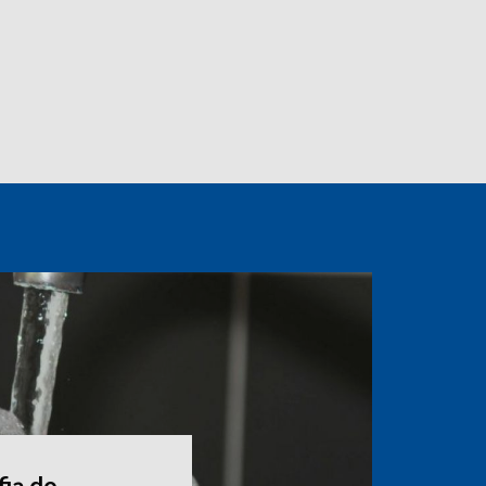
fią do