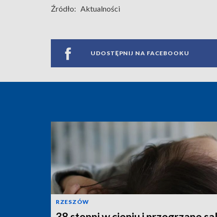
Źródło:
Aktualności
UDOSTĘPNIJ NA FACEBOOKU
RZESZÓW
38 stopni w cieniu i przegrzane sal