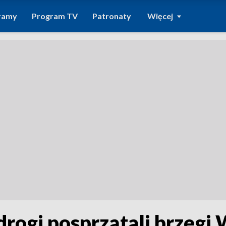
ramy
Program TV
Patronaty
Więcej
rogi posprzątali brzegi