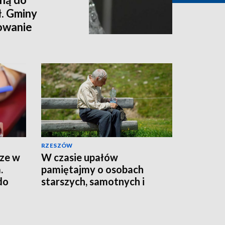
ł. Gminy
owanie
RZESZÓW
rze w
W czasie upałów
.
pamiętajmy o osobach
do
starszych, samotnych i
chorych