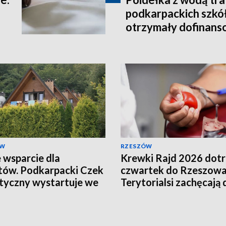
podkarpackich szkó
otrzymały dofinans
ÓW
RZESZÓW
wsparcie dla
Krewki Rajd 2026 dot
tów. Podkarpacki Czek
czwartek do Rzeszowa
tyczny wystartuje we
Terytorialsi zachęcają 
niu
oddawania krwi