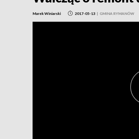
Marek Winiarski
2017-05-13
|
GMINA RYMANÓW