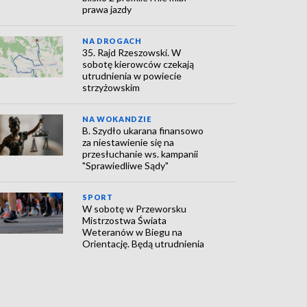
prawa jazdy
NA DROGACH
35. Rajd Rzeszowski. W
sobotę kierowców czekają
utrudnienia w powiecie
strzyżowskim
NA WOKANDZIE
B. Szydło ukarana finansowo
za niestawienie się na
przesłuchanie ws. kampanii
"Sprawiedliwe Sądy"
SPORT
W sobotę w Przeworsku
Mistrzostwa Świata
Weteranów w Biegu na
Orientację. Będą utrudnienia