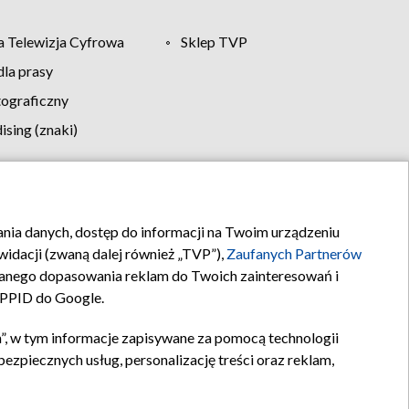
 Telewizja Cyfrowa
Sklep TVP
la prasy
tograficzny
sing (znaki)
klamy
Kontakt
rania danych, dostęp do informacji na Twoim urządzeniu
idacji (zwaną dalej również „TVP”),
Zaufanych Partnerów
anego dopasowania reklam do Twoich zainteresowań i
a PPID do Google.
”, w tym informacje zapisywane za pomocą technologii
zpiecznych usług, personalizację treści oraz reklam,