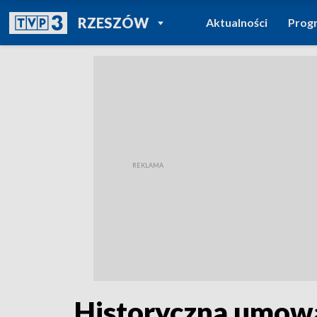
POWRÓT DO
RZESZÓW
Aktualności
Prog
TVP REGIONY
Historyczna umowa