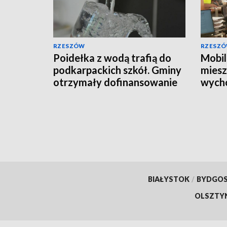
RZESZÓW
RZESZ
Poidełka z wodą trafią do
Mobil
podkarpackich szkół. Gminy
mies
otrzymały dofinansowanie
wych
BIAŁYSTOK
/
BYDGO
OLSZTY