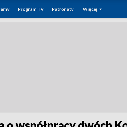
ramy
Program TV
Patronaty
Więcej
 o współpracy dwóch Ko