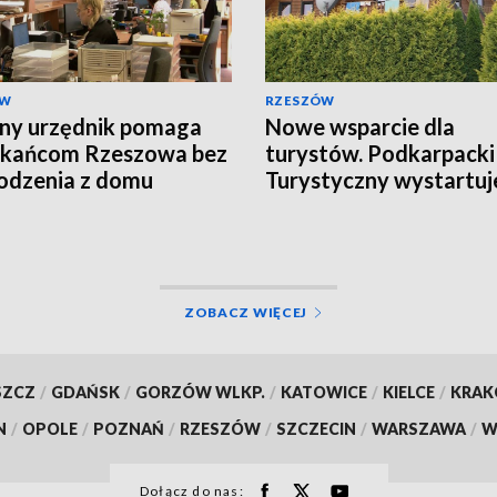
ÓW
RZESZÓW
ny urzędnik pomaga
Nowe wsparcie dla
zkańcom Rzeszowa bez
turystów. Podkarpacki
odzenia z domu
Turystyczny wystartuj
wrześniu
ZOBACZ WIĘCEJ
SZCZ
/
GDAŃSK
/
GORZÓW WLKP.
/
KATOWICE
/
KIELCE
/
KRA
N
/
OPOLE
/
POZNAŃ
/
RZESZÓW
/
SZCZECIN
/
WARSZAWA
/
W
Dołącz do nas: