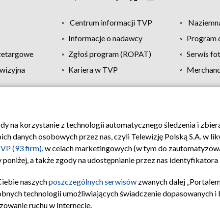
Centrum informacji TVP
Naziemna
Informacje o nadawcy
Program d
zetargowe
Zgłoś program (ROPAT)
Serwis fo
wizyjna
Kariera w TVP
Merchandi
Polityka prywatności
Moje zgody
Pomoc
Biuro re
ody na korzystanie z technologii automatycznego śledzenia i zbie
 danych osobowych przez nas, czyli Telewizję Polską S.A. w likw
VP (93 firm)
, w celach marketingowych (w tym do zautomatyzow
 poniżej, a także zgody na udostępnianie przez nas identyfikator
Ciebie naszych
poszczególnych serwisów
zwanych dalej „Portalem
obnych technologii umożliwiających świadczenie dopasowanych i be
zowanie ruchu w Internecie.