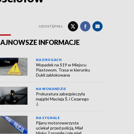
UDOSTĘPNIJ:
AJNOWSZE INFORMACJE
NA DROGACH
Wypadek na S19 w Miejscu
Piastowym. Trasa w kierunku
Dukli zablokowana
NA WOKANDZIE
Prokuratura zabezpieczyła
majątki Macieja Ś. i Cezarego
J.
NA SYGNALE
Pijany motorowerzysta
uciekał przed policją. Miał
blisko 2 promile i nie miał