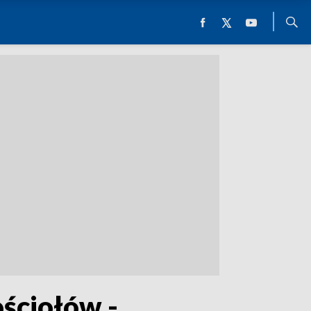
ściołów -