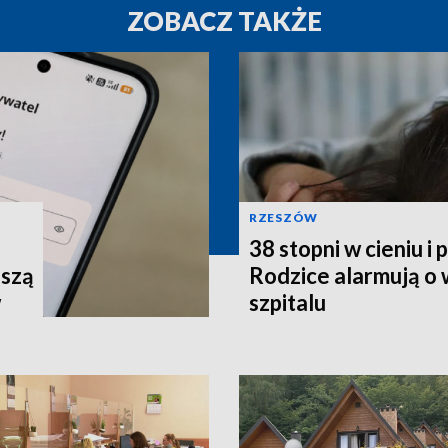
ZOBACZ TAKŻE
RZESZÓW
38 stopni w cieniu i
uszą
Rodzice alarmują o
w
szpitalu