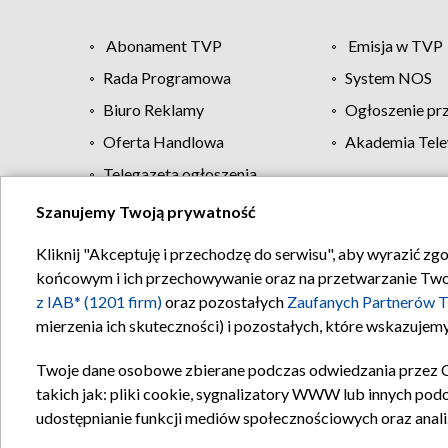
Abonament TVP
Emisja w TVP
Rada Programowa
System NOS
Biuro Reklamy
Ogłoszenie pr
Oferta Handlowa
Akademia Tele
Telegazeta ogłoszenia
Szanujemy Twoją prywatność
Regulamin TVP
Kliknij "Akceptuję i przechodzę do serwisu", aby wyrazić zg
końcowym i ich przechowywanie oraz na przetwarzanie Twoich
z IAB* (1201 firm)
oraz pozostałych
Zaufanych Partnerów T
mierzenia ich skuteczności) i pozostałych, które wskazujemy
Twoje dane osobowe zbierane podczas odwiedzania przez 
takich jak: pliki cookie, sygnalizatory WWW lub innych pod
udostępnianie funkcji mediów społecznościowych oraz anali