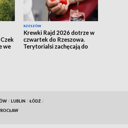
RZESZÓW
Krewki Rajd 2026 dotrze w
 Czek
czwartek do Rzeszowa.
e we
Terytorialsi zachęcają do
oddawania krwi
KÓW
/
LUBLIN
/
ŁÓDŹ
/
ROCŁAW