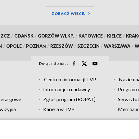
ZOBACZ WIĘCEJ
SZCZ
/
GDAŃSK
/
GORZÓW WLKP.
/
KATOWICE
/
KIELCE
/
KRA
N
/
OPOLE
/
POZNAŃ
/
RZESZÓW
/
SZCZECIN
/
WARSZAWA
/
W
Dołącz do nas:
Centrum informacji TVP
Naziemna
Informacje o nadawcy
Program d
zetargowe
Zgłoś program (ROPAT)
Serwis fo
wizyjna
Kariera w TVP
Merchandi