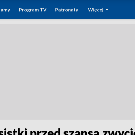
ramy
Program TV
Patronaty
Więcej
sistki przed szansą zwyc