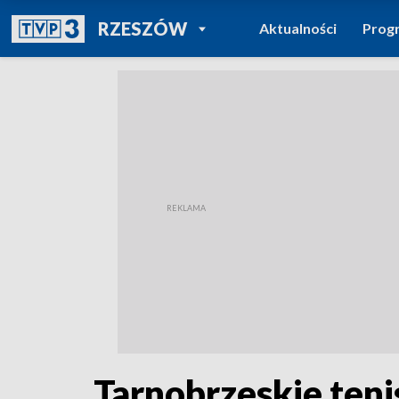
POWRÓT DO
RZESZÓW
Aktualności
Prog
TVP REGIONY
Tarnobrzeskie teni