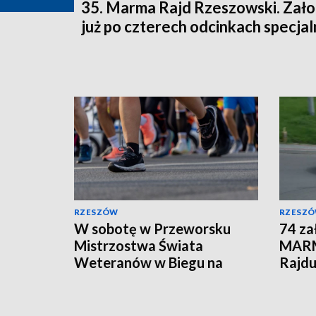
35. Marma Rajd Rzeszowski. Zało
już po czterech odcinkach specja
RZESZÓW
RZESZ
W sobotę w Przeworsku
74 za
Mistrzostwa Świata
MARM
Weteranów w Biegu na
Rajdu
Orientację. Będą utrudnienia
na wi