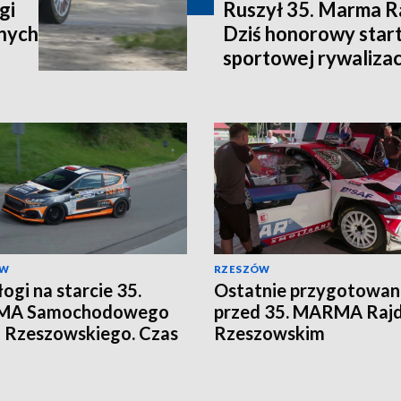
gi
Ruszył 35. Marma R
lnych
Dziś honorowy start
sportowej rywalizac
ÓW
RZESZÓW
łogi na starcie 35.
Ostatnie przygotowan
A Samochodowego
przed 35. MARMA Raj
 Rzeszowskiego. Czas
Rzeszowskim
elkie ściganie