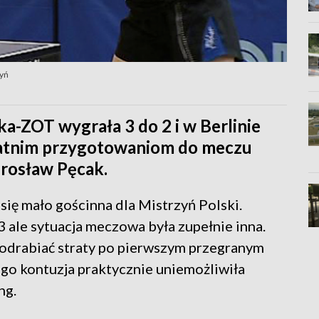
zyń
a-ZOT wygrała 3 do 2 i w Berlinie
statnim przygotowaniom do meczu
rosław Pęcak.
się mało gościnna dla Mistrzyń Polski.
 ale sytuacja meczowa była zupełnie inna.
y odrabiać straty po pierwszym przegranym
go kontuzja praktycznie uniemożliwiła
ng.