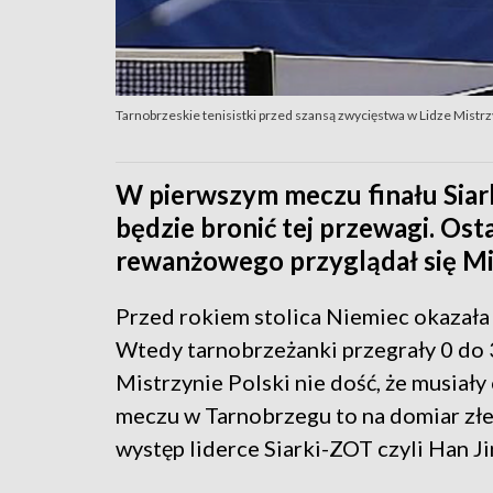
Tarnobrzeskie tenisistki przed szansą zwycięstwa w Lidze Mistr
W pierwszym meczu finału Siark
będzie bronić tej przewagi. O
rewanżowego przyglądał się Mi
Przed rokiem stolica Niemiec okazała 
Wtedy tarnobrzeżanki przegrały 0 do 3
Mistrzynie Polski nie dość, że musiał
meczu w Tarnobrzegu to na domiar złe
występ liderce Siarki-ZOT czyli Han Ji