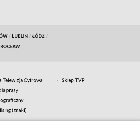
KÓW
/
LUBLIN
/
ŁÓDŹ
/
ROCŁAW
 Telewizja Cyfrowa
Sklep TVP
la prasy
tograficzny
sing (znaki)