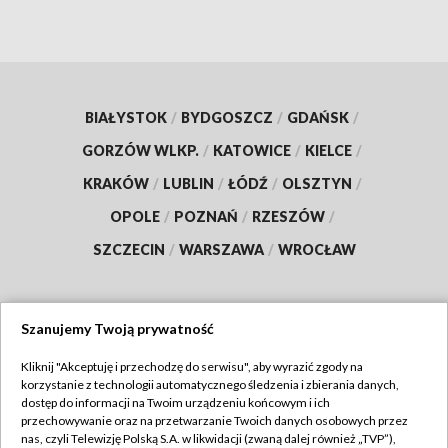
BIAŁYSTOK
/
BYDGOSZCZ
/
GDAŃSK
/
GORZÓW WLKP.
/
KATOWICE
/
KIELCE
/
KRAKÓW
/
LUBLIN
/
ŁÓDŹ
/
OLSZTYN
/
OPOLE
/
POZNAŃ
/
RZESZÓW
/
SZCZECIN
/
WARSZAWA
/
WROCŁAW
Szanujemy Twoją prywatność
Dołącz do nas:
Kliknij "Akceptuję i przechodzę do serwisu", aby wyrazić zgody na
korzystanie z technologii automatycznego śledzenia i zbierania danych,
TVP
dostęp do informacji na Twoim urządzeniu końcowym i ich
Abonament TVP
przechowywanie oraz na przetwarzanie Twoich danych osobowych przez
Regulamin TVP
nas, czyli Telewizję Polską S.A. w likwidacji (zwaną dalej również „TVP”),