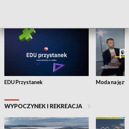
NAUKA I EDUKACJA
EDU Przystanek
Moda na język
WYPOCZYNEK I REKREACJA