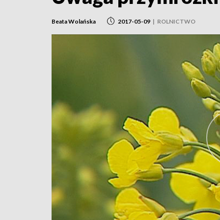
Beata Wolańska
2017-05-09
|
ROLNICTWO