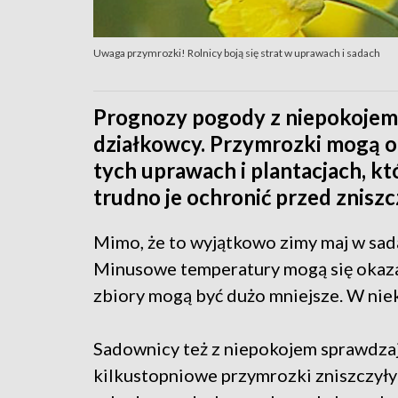
Uwaga przymrozki! Rolnicy boją się strat w uprawach i sadach
Prognozy pogody z niepokojem 
działkowcy. Przymrozki mogą o
tych uprawach i plantacjach, kt
trudno je ochronić przed znisz
Mimo, że to wyjątkowo zimy maj w sada
Minusowe temperatury mogą się okazać
zbiory mogą być dużo mniejsze. W niek
Sadownicy też z niepokojem sprawdzaj
kilkustopniowe przymrozki zniszczyły 