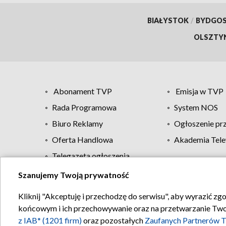
BIAŁYSTOK
/
BYDGO
OLSZTY
Abonament TVP
Emisja w TVP
Rada Programowa
System NOS
Biuro Reklamy
Ogłoszenie pr
Oferta Handlowa
Akademia Tele
Telegazeta ogłoszenia
Szanujemy Twoją prywatność
Regulamin TVP
Kliknij "Akceptuję i przechodzę do serwisu", aby wyrazić zg
końcowym i ich przechowywanie oraz na przetwarzanie Twoich
z IAB* (1201 firm)
oraz pozostałych
Zaufanych Partnerów T