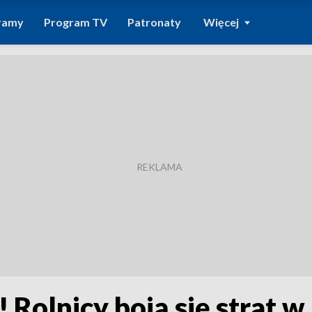
ramy
Program TV
Patronaty
Więcej
Rolnicy boją się strat w