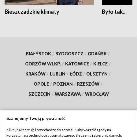
Bieszczadzkie klimaty
Było tak...
BIAŁYSTOK
/
BYDGOSZCZ
/
GDAŃSK
/
GORZÓW WLKP.
/
KATOWICE
/
KIELCE
/
KRAKÓW
/
LUBLIN
/
ŁÓDŹ
/
OLSZTYN
/
OPOLE
/
POZNAŃ
/
RZESZÓW
/
SZCZECIN
/
WARSZAWA
/
WROCŁAW
Szanujemy Twoją prywatność
Dołącz do nas:
Kliknij "Akceptuję i przechodzę do serwisu", aby wyrazić zgody na
korzystanie z technologii automatycznego śledzenia i zbierania danych,
TVP