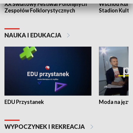
XX Światowy Festiwal Polonijnych
Wschód Kultur
Zespołów Folklorystycznych
Stadion Kultu
NAUKA I EDUKACJA
EDU Przystanek
Moda na język
WYPOCZYNEK I REKREACJA