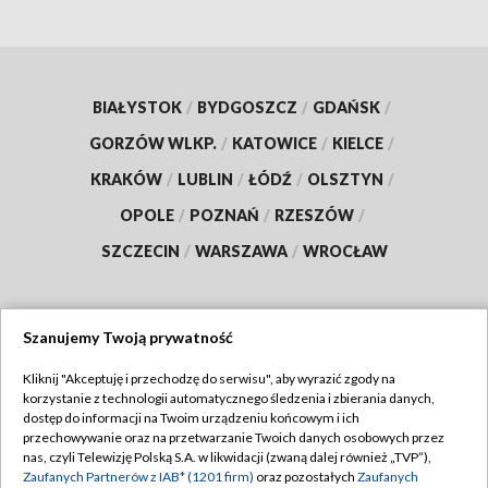
BIAŁYSTOK
/
BYDGOSZCZ
/
GDAŃSK
/
GORZÓW WLKP.
/
KATOWICE
/
KIELCE
/
KRAKÓW
/
LUBLIN
/
ŁÓDŹ
/
OLSZTYN
/
OPOLE
/
POZNAŃ
/
RZESZÓW
/
SZCZECIN
/
WARSZAWA
/
WROCŁAW
Szanujemy Twoją prywatność
Dołącz do nas:
Kliknij "Akceptuję i przechodzę do serwisu", aby wyrazić zgody na
korzystanie z technologii automatycznego śledzenia i zbierania danych,
TVP
dostęp do informacji na Twoim urządzeniu końcowym i ich
Abonament TVP
przechowywanie oraz na przetwarzanie Twoich danych osobowych przez
Regulamin TVP
nas, czyli Telewizję Polską S.A. w likwidacji (zwaną dalej również „TVP”),
Emisja w TVP
Polityka prywatności
Zaufanych Partnerów z IAB* (1201 firm)
oraz pozostałych
Zaufanych