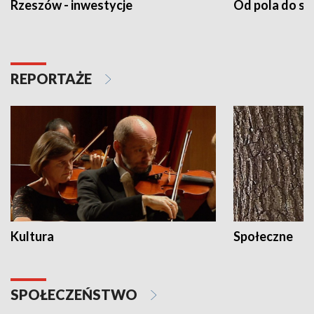
Rzeszów - inwestycje
Od pola do st
REPORTAŻE
Kultura
Społeczne
SPOŁECZEŃSTWO