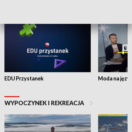
NAUKA I EDUKACJA
EDU Przystanek
Moda na język
WYPOCZYNEK I REKREACJA