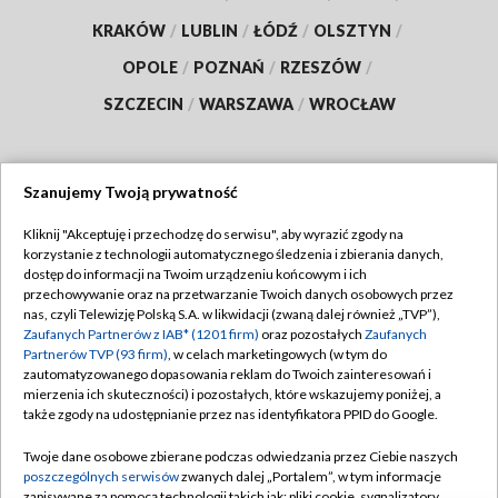
KRAKÓW
/
LUBLIN
/
ŁÓDŹ
/
OLSZTYN
/
OPOLE
/
POZNAŃ
/
RZESZÓW
/
SZCZECIN
/
WARSZAWA
/
WROCŁAW
Szanujemy Twoją prywatność
Dołącz do nas:
Kliknij "Akceptuję i przechodzę do serwisu", aby wyrazić zgody na
korzystanie z technologii automatycznego śledzenia i zbierania danych,
TVP
dostęp do informacji na Twoim urządzeniu końcowym i ich
Abonament TVP
przechowywanie oraz na przetwarzanie Twoich danych osobowych przez
Regulamin TVP
nas, czyli Telewizję Polską S.A. w likwidacji (zwaną dalej również „TVP”),
Emisja w TVP
Polityka prywatności
Zaufanych Partnerów z IAB* (1201 firm)
oraz pozostałych
Zaufanych
Partnerów TVP (93 firm)
, w celach marketingowych (w tym do
Centrum informacji TVP
Moje zgody
zautomatyzowanego dopasowania reklam do Twoich zainteresowań i
mierzenia ich skuteczności) i pozostałych, które wskazujemy poniżej, a
Naziemna Telewizja Cyfrowa
Pomoc
także zgody na udostępnianie przez nas identyfikatora PPID do Google.
Sklep TVP
Biuro reklamy
Twoje dane osobowe zbierane podczas odwiedzania przez Ciebie naszych
Rada Programowa
Kontakt
poszczególnych serwisów
zwanych dalej „Portalem”, w tym informacje
zapisywane za pomocą technologii takich jak: pliki cookie, sygnalizatory