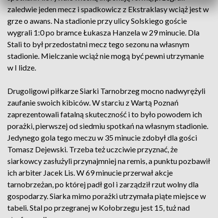
zaledwie jeden mecz i spadkowicz z Ekstraklasy wciąż jest w
grze o awans. Na stadionie przy ulicy Solskiego goście
wygrali 1:0 po bramce Łukasza Hanzela w 29 minucie. Dla
Stali to był przedostatni mecz tego sezonu na własnym
stadionie. Mielczanie wciąż nie mogą być pewni utrzymanie
w I lidze.
Drugoligowi piłkarze Siarki Tarnobrzeg mocno nadwyrężyli
zaufanie swoich kibiców. W starciu z Wartą Poznań
zaprezentowali fatalną skuteczność i to było powodem ich
porażki, pierwszej od siedmiu spotkań na własnym stadionie.
Jedynego gola tego meczu w 35 minucie zdobył dla gości
Tomasz Dejewski. Trzeba też uczciwie przyznać, że
siarkowcy zasłużyli przynajmniej na remis, a punktu pozbawił
ich arbiter Jacek Lis. W 69 minucie przerwał akcje
tarnobrzeżan, po której padł gol i zarządził rzut wolny dla
gospodarzy. Siarka mimo porażki utrzymała piąte miejsce w
tabeli. Stal po przegranej w Kołobrzegu jest 15, tuż nad