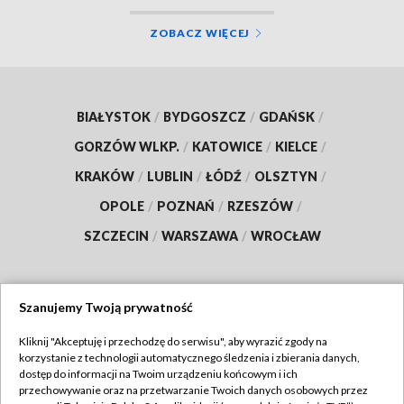
ZOBACZ WIĘCEJ
BIAŁYSTOK
/
BYDGOSZCZ
/
GDAŃSK
/
GORZÓW WLKP.
/
KATOWICE
/
KIELCE
/
KRAKÓW
/
LUBLIN
/
ŁÓDŹ
/
OLSZTYN
/
OPOLE
/
POZNAŃ
/
RZESZÓW
/
SZCZECIN
/
WARSZAWA
/
WROCŁAW
Szanujemy Twoją prywatność
Dołącz do nas:
Kliknij "Akceptuję i przechodzę do serwisu", aby wyrazić zgody na
korzystanie z technologii automatycznego śledzenia i zbierania danych,
TVP
dostęp do informacji na Twoim urządzeniu końcowym i ich
Abonament TVP
przechowywanie oraz na przetwarzanie Twoich danych osobowych przez
Regulamin TVP