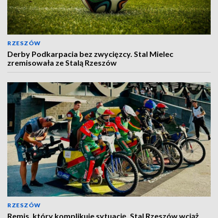
RZESZÓW
Derby Podkarpacia bez zwycięzcy. Stal Mielec
zremisowała ze Stalą Rzeszów
RZESZÓW
Remis, który komplikuje sytuację. Stal Rzeszów wciąż