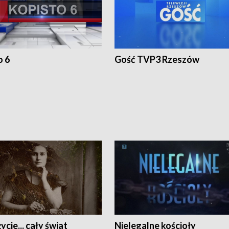
o 6
Gość TVP3 Rzeszów
ycie... cały świat
Nielegalne kościoły