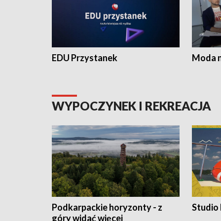
EDU Przystanek
Moda na
WYPOCZYNEK I REKREACJA
Podkarpackie horyzonty - z
Studio
góry widać więcej