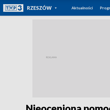
POWRÓT DO
RZESZÓW
Aktualności
Prog
TVP REGIONY
Nieoceniona pomoc,