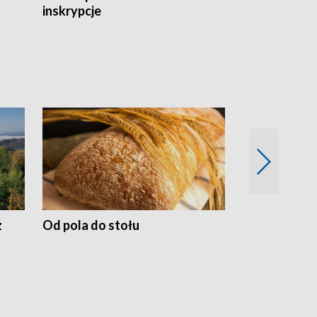
inskrypcje
drewnianej
z
Od pola do stołu
50 lat ochro
przyrodnicz
Zachodnich