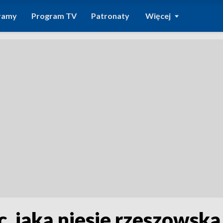
ramy
Program TV
Patronaty
Więcej
 jaką niesie rzeszowska