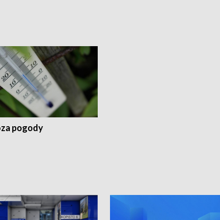
za pogody