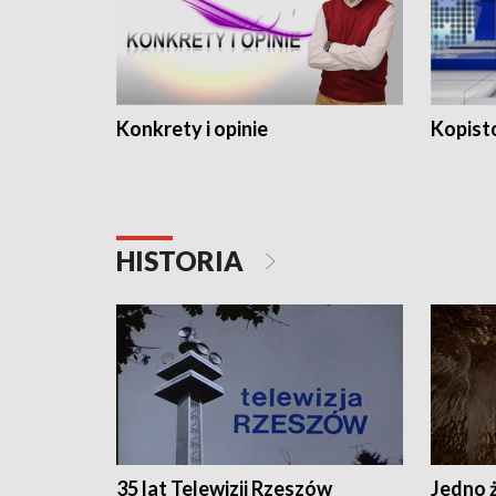
Konkrety i opinie
Kopist
HISTORIA
35 lat Telewizji Rzeszów
Jedno ż