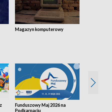
Magazyn komputerowy
z
Funduszowy Maj 2026 na
Podkarpacki
Podkarpaciu
kulinarne z h