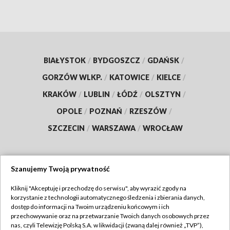
BIAŁYSTOK
/
BYDGOSZCZ
/
GDAŃSK
/
GORZÓW WLKP.
/
KATOWICE
/
KIELCE
/
KRAKÓW
/
LUBLIN
/
ŁÓDŹ
/
OLSZTYN
/
OPOLE
/
POZNAŃ
/
RZESZÓW
/
SZCZECIN
/
WARSZAWA
/
WROCŁAW
Szanujemy Twoją prywatność
Dołącz do nas:
Kliknij "Akceptuję i przechodzę do serwisu", aby wyrazić zgody na
korzystanie z technologii automatycznego śledzenia i zbierania danych,
TVP
dostęp do informacji na Twoim urządzeniu końcowym i ich
Abonament TVP
przechowywanie oraz na przetwarzanie Twoich danych osobowych przez
Regulamin TVP
nas, czyli Telewizję Polską S.A. w likwidacji (zwaną dalej również „TVP”),