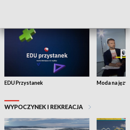
NAUKA I EDUKACJA
EDU Przystanek
Moda na język
WYPOCZYNEK I REKREACJA