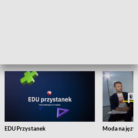
XX Światowy Festiwal Polonijnych
Wschód Kultur
Zespołów Folklorystycznych
Stadion Kultu
NAUKA I EDUKACJA
EDU Przystanek
Moda na język