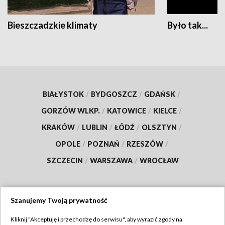
Bieszczadzkie klimaty
Było tak...
BIAŁYSTOK
/
BYDGOSZCZ
/
GDAŃSK
/
GORZÓW WLKP.
/
KATOWICE
/
KIELCE
/
KRAKÓW
/
LUBLIN
/
ŁÓDŹ
/
OLSZTYN
/
OPOLE
/
POZNAŃ
/
RZESZÓW
/
SZCZECIN
/
WARSZAWA
/
WROCŁAW
Szanujemy Twoją prywatność
Dołącz do nas:
Kliknij "Akceptuję i przechodzę do serwisu", aby wyrazić zgody na