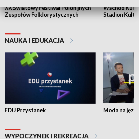
XX Światowy Festiwal Polonijnych
Wschód Kultur
Zespołów Folklorystycznych
Stadion Kultu
NAUKA I EDUKACJA
EDU Przystanek
Moda na język
WYPOCZYNEK I REKREACJA