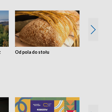
z
Od pola do stołu
50 lat ochro
przyrodnicz
Zachodnich