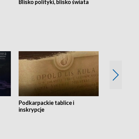
Blisko polityki, blisko świata
Popołudnie 
Podkarpackie tablice i
Szlakiem arc
inskrypcje
drewnianej