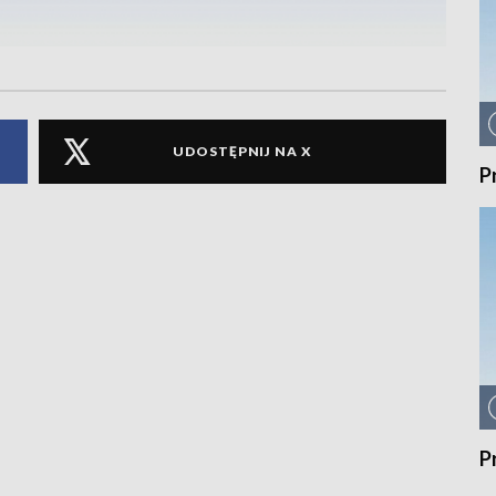
UDOSTĘPNIJ NA X
P
P