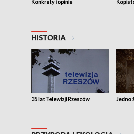
Konkrety i opinie
Kopist
HISTORIA
35 lat Telewizji Rzeszów
Jedno ż