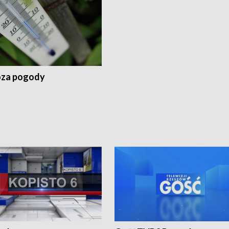
za pogody