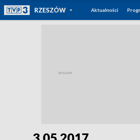
POWRÓT DO
RZESZÓW
Aktualności
Prog
TVP REGIONY
3.05.2017