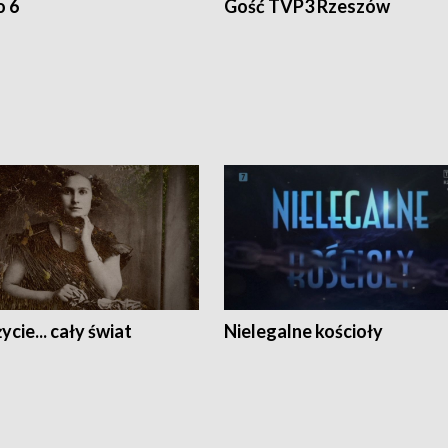
o 6
Gość TVP3 Rzeszów
ycie... cały świat
Nielegalne kościoły